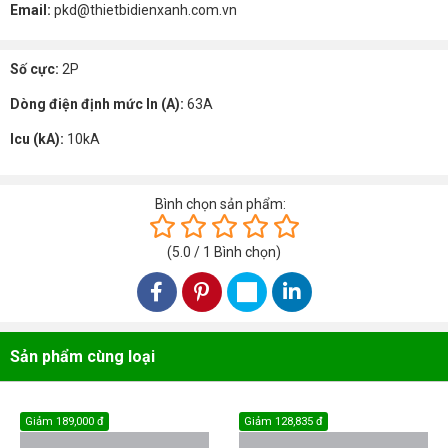
Email:
pkd@thietbidienxanh.com.vn
Số cực:
2P
Dòng điện định mức In (A):
63A
Icu (kA):
10kA
Bình chọn sản phẩm:
(
5.0
/
1
Bình chọn
)
Sản phẩm cùng loại
Giảm
189,000 đ
Giảm
128,835 đ