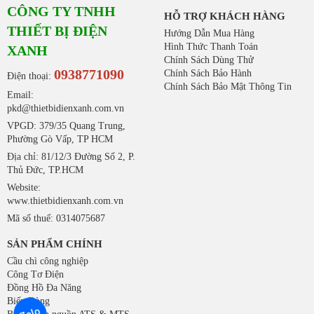
CÔNG TY TNHH
HỖ TRỢ KHÁCH HÀNG
THIẾT BỊ ĐIỆN
Hướng Dẫn Mua Hàng
Hình Thức Thanh Toán
XANH
Chính Sách Dùng Thử
0938771090
Chính Sách Bảo Hành
Điện thoại:
Chính Sách Bảo Mật Thông Tin
Email:
pkd@thietbidienxanh.com.vn
VPGD: 379/35 Quang Trung,
Phường Gò Vấp, TP HCM
Địa chỉ: 81/12/3 Đường Số 2, P.
Thủ Đức, TP.HCM
Website:
www.thietbidienxanh.com.vn
Mã số thuế: 0314075687
SẢN PHẨM CHÍNH
Cầu chì công nghiệp
Công Tơ Điện
Đồng Hồ Đa Năng
Biến Dòng