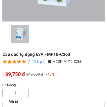
Cầu dao tự động 63A - MP10-C263
(
1
đánh giá
)
Mã SP:
MP10-C263
189,750 đ
345,000 đ
-45%
Số lượng
-
+