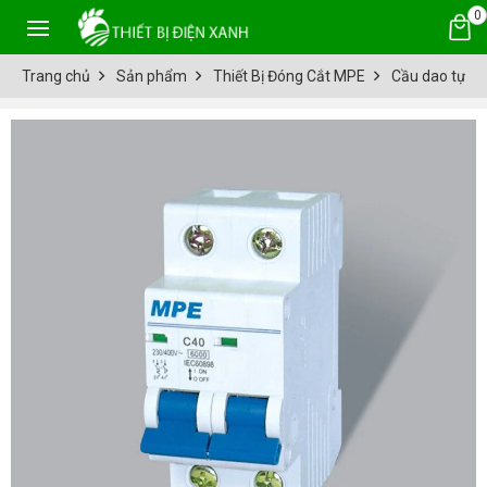
0
Trang chủ
Sản phẩm
Thiết Bị Đóng Cắt MPE
Cầu dao tự đ