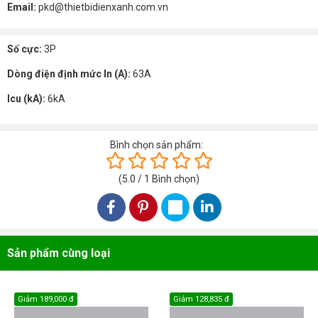
Email:
pkd@thietbidienxanh.com.vn
Số cực:
3P
Dòng điện định mức In (A):
63A
Icu (kA):
6kA
Bình chọn sản phẩm:
(
5.0
/
1
Bình chọn
)
Sản phẩm cùng loại
Giảm
189,000 đ
Giảm
128,835 đ