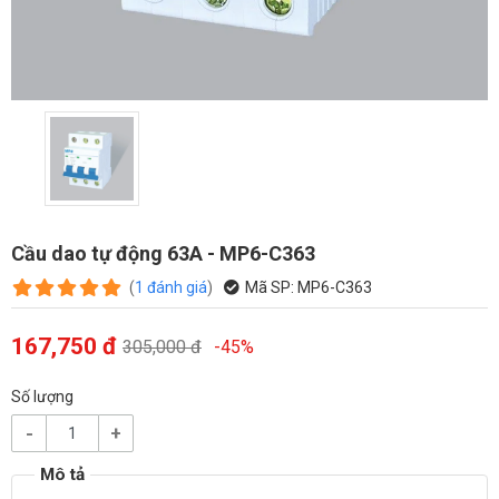
Cầu dao tự động 63A - MP6-C363
(
1
đánh giá
)
Mã SP:
MP6-C363
167,750 đ
305,000 đ
-45%
Số lượng
-
+