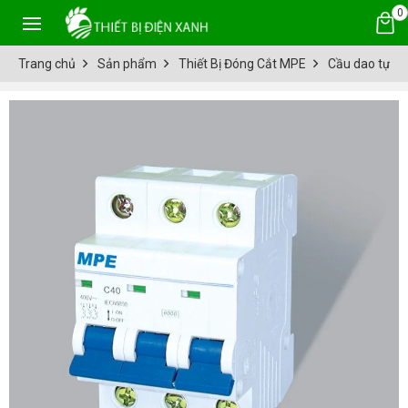
0
Trang chủ
Sản phẩm
Thiết Bị Đóng Cắt MPE
Cầu dao tự đ