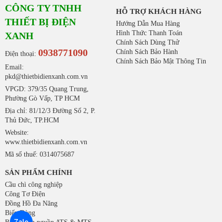
CÔNG TY TNHH
HỖ TRỢ KHÁCH HÀNG
THIẾT BỊ ĐIỆN
Hướng Dẫn Mua Hàng
Hình Thức Thanh Toán
XANH
Chính Sách Dùng Thử
0938771090
Chính Sách Bảo Hành
Điện thoại:
Chính Sách Bảo Mật Thông Tin
Email:
pkd@thietbidienxanh.com.vn
VPGD: 379/35 Quang Trung,
Phường Gò Vấp, TP HCM
Địa chỉ: 81/12/3 Đường Số 2, P.
Thủ Đức, TP.HCM
Website:
www.thietbidienxanh.com.vn
Mã số thuế: 0314075687
SẢN PHẨM CHÍNH
Cầu chì công nghiệp
Công Tơ Điện
Đồng Hồ Đa Năng
Biến Dòng