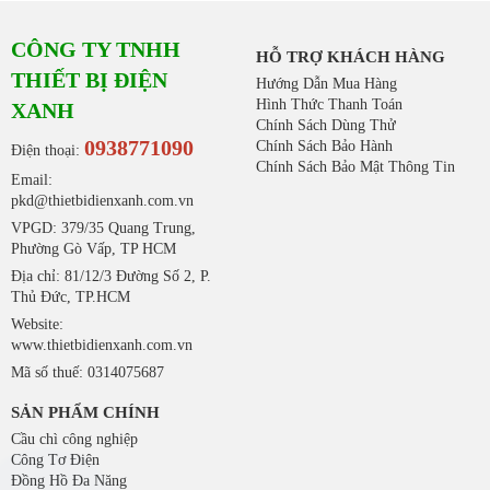
CÔNG TY TNHH
HỖ TRỢ KHÁCH HÀNG
THIẾT BỊ ĐIỆN
Hướng Dẫn Mua Hàng
Hình Thức Thanh Toán
XANH
Chính Sách Dùng Thử
0938771090
Chính Sách Bảo Hành
Điện thoại:
Chính Sách Bảo Mật Thông Tin
Email:
pkd@thietbidienxanh.com.vn
VPGD: 379/35 Quang Trung,
Phường Gò Vấp, TP HCM
Địa chỉ: 81/12/3 Đường Số 2, P.
Thủ Đức, TP.HCM
Website:
www.thietbidienxanh.com.vn
Mã số thuế: 0314075687
SẢN PHẨM CHÍNH
Cầu chì công nghiệp
Công Tơ Điện
Đồng Hồ Đa Năng