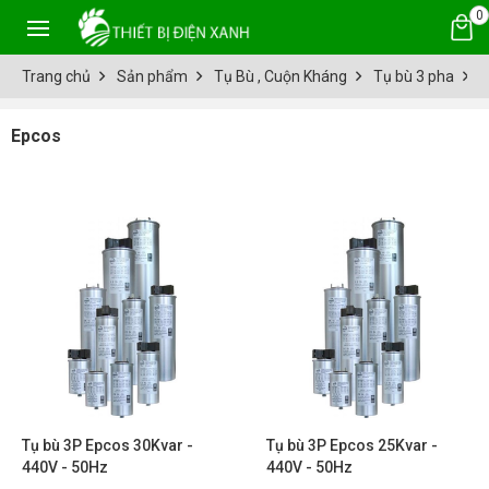
0
Trang chủ
Sản phẩm
Tụ Bù , Cuộn Kháng
Tụ bù 3 pha
E
Epcos
Tụ bù 3P Epcos 30Kvar -
Tụ bù 3P Epcos 25Kvar -
440V - 50Hz
440V - 50Hz