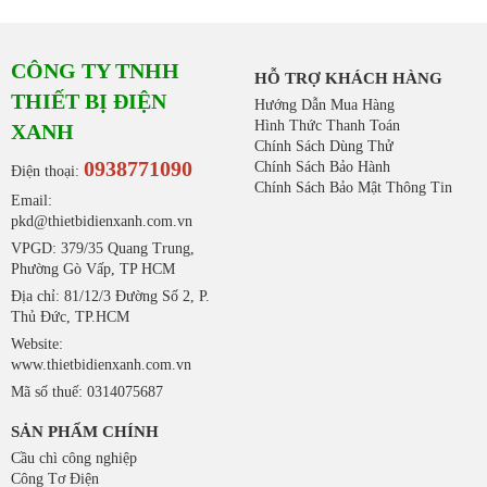
CÔNG TY TNHH
HỖ TRỢ KHÁCH HÀNG
THIẾT BỊ ĐIỆN
Hướng Dẫn Mua Hàng
Hình Thức Thanh Toán
XANH
Chính Sách Dùng Thử
0938771090
Chính Sách Bảo Hành
Điện thoại:
Chính Sách Bảo Mật Thông Tin
Email:
pkd@thietbidienxanh.com.vn
VPGD: 379/35 Quang Trung,
Phường Gò Vấp, TP HCM
Địa chỉ: 81/12/3 Đường Số 2, P.
Thủ Đức, TP.HCM
Website:
www.thietbidienxanh.com.vn
Mã số thuế: 0314075687
SẢN PHẨM CHÍNH
Cầu chì công nghiệp
Công Tơ Điện