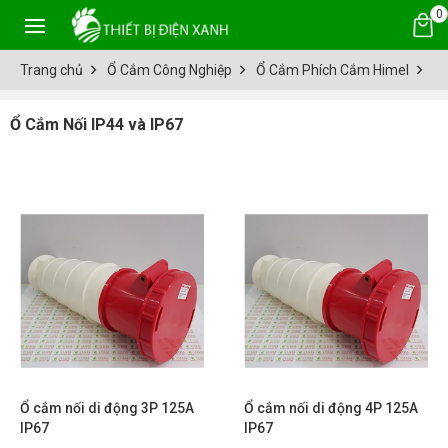
0
Trang chủ
Ổ Cắm Công Nghiệp
Ổ Cắm Phích Cắm Himel
Ổ 
Ổ Cắm Nối IP44 và IP67
Ổ cắm nối di động 3P 125A
Ổ cắm nối di động 4P 125A
IP67
IP67