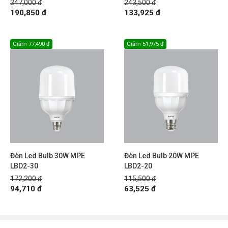
347,000 đ
243,500 đ
190,850 đ
133,925 đ
Giảm
77,490 đ
Giảm
51,975 đ
Đèn Led Bulb 30W MPE
Đèn Led Bulb 20W MPE
LBD2-30
LBD2-20
172,200 đ
115,500 đ
94,710 đ
63,525 đ