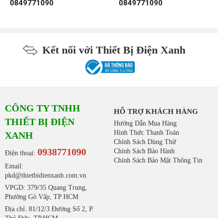
0849771090
0849771090
Kết nối với Thiết Bị Điện Xanh
CÔNG TY TNHH
HỖ TRỢ KHÁCH HÀNG
THIẾT BỊ ĐIỆN
Hướng Dẫn Mua Hàng
Hình Thức Thanh Toán
XANH
Chính Sách Dùng Thử
0938771090
Chính Sách Bảo Hành
Điện thoại:
Chính Sách Bảo Mật Thông Tin
Email:
pkd@thietbidienxanh.com.vn
VPGD: 379/35 Quang Trung,
Phường Gò Vấp, TP HCM
Địa chỉ: 81/12/3 Đường Số 2, P.