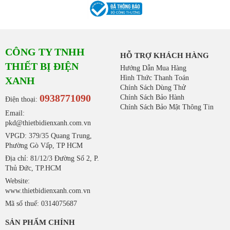
CÔNG TY TNHH
HỖ TRỢ KHÁCH HÀNG
THIẾT BỊ ĐIỆN
Hướng Dẫn Mua Hàng
Hình Thức Thanh Toán
XANH
Chính Sách Dùng Thử
0938771090
Chính Sách Bảo Hành
Điện thoại:
Chính Sách Bảo Mật Thông Tin
Email:
pkd@thietbidienxanh.com.vn
VPGD: 379/35 Quang Trung,
Phường Gò Vấp, TP HCM
Địa chỉ: 81/12/3 Đường Số 2, P.
Thủ Đức, TP.HCM
Website:
www.thietbidienxanh.com.vn
Mã số thuế: 0314075687
SẢN PHẨM CHÍNH