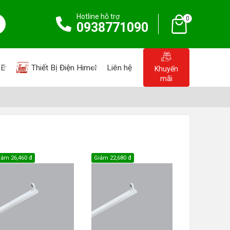
Hotline hỗ trợ
0
0938771090
PE
Thiết Bị Điện Himel
Liên hệ
Khuyến
mãi
iảm
26,460 đ
Giảm
22,680 đ