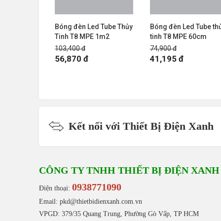
Bóng đèn Led Tube Thủy
Bóng đèn Led Tube thu
Tinh T8 MPE 1m2
tinh T8 MPE 60cm
103,400 đ
74,900 đ
56,870 đ
41,195 đ
Kết nối với Thiết Bị Điện Xanh
CÔNG TY TNHH THIẾT BỊ ĐIỆN XANH
0938771090
Điện thoại:
Email: pkd@thietbidienxanh.com.vn
VPGD: 379/35 Quang Trung, Phường Gò Vấp, TP HCM