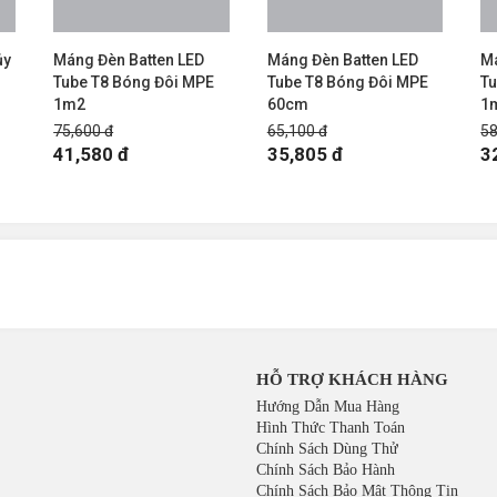
̉y
Máng Đèn Batten LED
Máng Đèn Batten LED
Má
Tube T8 Bóng Đôi MPE
Tube T8 Bóng Đôi MPE
T
1m2
60cm
1
75,600 đ
65,100 đ
58
41,580 đ
35,805 đ
3
HỖ TRỢ KHÁCH HÀNG
Hướng Dẫn Mua Hàng
Hình Thức Thanh Toán
Chính Sách Dùng Thử
Chính Sách Bảo Hành
Chính Sách Bảo Mật Thông Tin