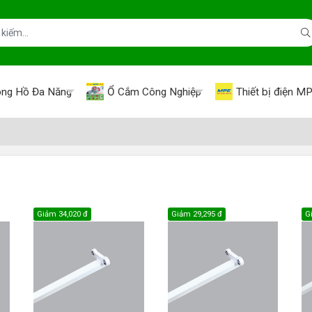
ng Hồ Đa Năng
Ổ Cắm Công Nghiệp
Thiết bị điện M
Giảm
34,020 đ
Giảm
29,295 đ
G