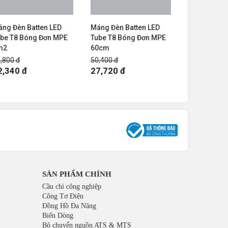
ng Đèn Batten LED
Máng Đèn Batten LED
ube T8 Bóng Đơn MPE
Tube T8 Bóng Đơn MPE
m2
60cm
,800 đ
50,400 đ
2,340 đ
27,720 đ
SẢN PHẨM CHÍNH
Cầu chì công nghiệp
Công Tơ Điện
Đồng Hồ Đa Năng
Biến Dòng
Bộ chuyển nguồn ATS & MTS