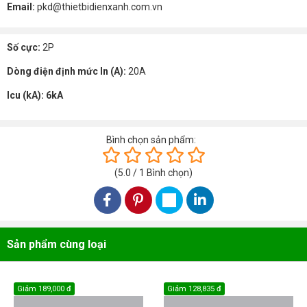
Email:
pkd@thietbidienxanh.com.vn
Số cực:
2P
Dòng điện định mức In (A):
20A
Icu (kA): 6kA
Bình chọn sản phẩm:
(
5.0
/
1
Bình chọn
)
Sản phẩm cùng loại
Giảm
189,000 đ
Giảm
128,835 đ