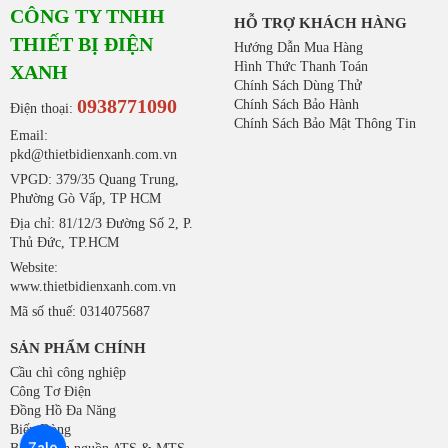
CÔNG TY TNHH
HỖ TRỢ KHÁCH HÀNG
THIẾT BỊ ĐIỆN
Hướng Dẫn Mua Hàng
Hình Thức Thanh Toán
XANH
Chính Sách Dùng Thử
0938771090
Chính Sách Bảo Hành
Điện thoại:
Chính Sách Bảo Mật Thông Tin
Email:
pkd@thietbidienxanh.com.vn
VPGD: 379/35 Quang Trung,
Phường Gò Vấp, TP HCM
Địa chỉ: 81/12/3 Đường Số 2, P.
Thủ Đức, TP.HCM
Website:
www.thietbidienxanh.com.vn
Mã số thuế: 0314075687
SẢN PHẨM CHÍNH
Cầu chì công nghiệp
Công Tơ Điện
Đồng Hồ Đa Năng
Biến Dòng