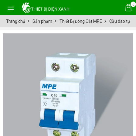
0
Trang chủ
Sản phẩm
Thiết Bị Đóng Cắt MPE
Cầu dao tự đ