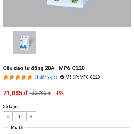
Cầu dao tự động 20A - MP6-C220
(
1
đánh giá
)
Mã SP:
MP6-C220
71,885 đ
130,700 đ
-45%
Số lượng
-
+