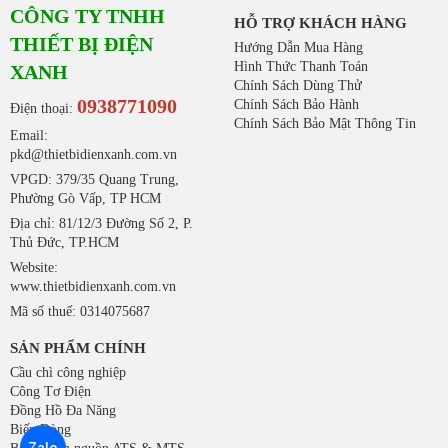
CÔNG TY TNHH
HỖ TRỢ KHÁCH HÀNG
THIẾT BỊ ĐIỆN
Hướng Dẫn Mua Hàng
Hình Thức Thanh Toán
XANH
Chính Sách Dùng Thử
0938771090
Chính Sách Bảo Hành
Điện thoại:
Chính Sách Bảo Mật Thông Tin
Email:
pkd@thietbidienxanh.com.vn
VPGD: 379/35 Quang Trung,
Phường Gò Vấp, TP HCM
Địa chỉ: 81/12/3 Đường Số 2, P.
Thủ Đức, TP.HCM
Website:
www.thietbidienxanh.com.vn
Mã số thuế: 0314075687
SẢN PHẨM CHÍNH
Cầu chì công nghiệp
Công Tơ Điện
Đồng Hồ Đa Năng
Biến Dòng