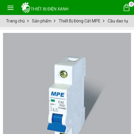
0
Trang chủ
Sản phẩm
Thiết Bị Đóng Cắt MPE
Cầu dao tự đ