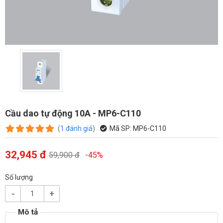
Cầu dao tự động 10A - MP6-C110
(
1
đánh giá
)
Mã SP:
MP6-C110
32,945 đ
59,900 đ
-45%
Số lượng
-
+