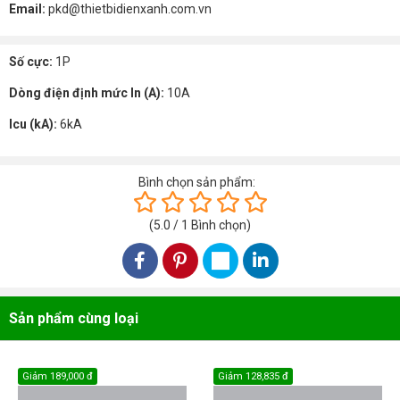
Email:
pkd@thietbidienxanh.com.vn
Số cực:
1P
Dòng điện định mức In (A):
10A
Icu (kA):
6kA
Bình chọn sản phẩm:
(
5.0
/
1
Bình chọn
)
Sản phẩm cùng loại
Giảm
189,000 đ
Giảm
128,835 đ