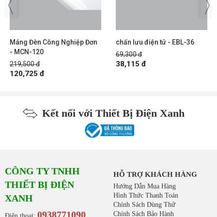
Máng Đèn Công Nghiệp Đơn
chấn lưu điện tử - EBL-36
- MCN-120
69,300 đ
38,115 đ
219,500 đ
120,725 đ
Kết nối với Thiết Bị Điện Xanh
CÔNG TY TNHH
HỖ TRỢ KHÁCH HÀNG
THIẾT BỊ ĐIỆN
Hướng Dẫn Mua Hàng
Hình Thức Thanh Toán
XANH
Chính Sách Dùng Thử
0938771090
Chính Sách Bảo Hành
Điện thoại: