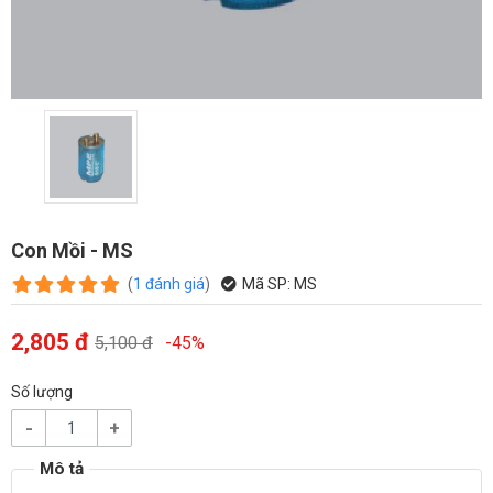
Con Mồi - MS
(
1
đánh giá
)
Mã SP:
MS
2,805 đ
5,100 đ
-45%
Số lượng
-
+