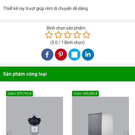
Thiết kế ray trượt giúp rèm di chuyển dễ dàng
Bình chọn sản phẩm:
(
5.0
/
1
Bình chọn
)
Sản phẩm cùng loại
Giảm
879,795 đ
Giảm
935,550 đ