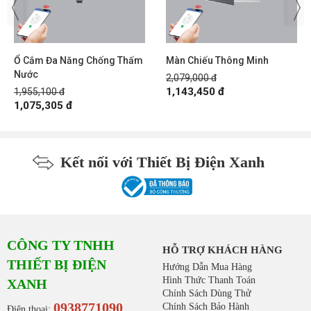
Ổ Cắm Đa Năng Chống Thấm
Màn Chiếu Thông Minh
Nước
2,079,000 đ
1,143,450 đ
1,955,100 đ
1,075,305 đ
Kết nối với Thiết Bị Điện Xanh
CÔNG TY TNHH
HỖ TRỢ KHÁCH HÀNG
THIẾT BỊ ĐIỆN
Hướng Dẫn Mua Hàng
Hình Thức Thanh Toán
XANH
Chính Sách Dùng Thử
0938771090
Chính Sách Bảo Hành
Điện thoại: