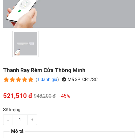
Thanh Ray Rèm Cửa Thông Minh
(
1
đánh giá
)
Mã SP:
CR1/SC
521,510 đ
948,200 đ
-45%
Số lượng
-
+