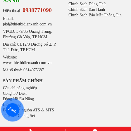
Chính Sách Dùng Thử
0938771090
Chính Sách Bảo Hành
Điện thoại:
Chính Sách Bảo Mật Thông Tin
Email:
pkd@thietbidienxanh.com.vn
VPGD: 379/35 Quang Trung,
Phường Gò Vấp, TP HCM
Địa chỉ: 81/12/3 Đường Số 2, P.
Thủ Đức, TP.HCM
Website:
www.thietbidienxanh.com.vn
Mã số thuế: 0314075687
SẢN PHẨM CHÍNH
Cầu chì công nghiệp
Công Tơ Điện
Đồng Hồ Đa Năng
Biến Dòng
Zalo
Bộ chuyển nguồn ATS & MTS
Thiết Bị Chống Sét