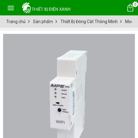
0
Trang chủ
Sản phẩm
Thiết Bị Đóng Cắt Thông Minh
Module