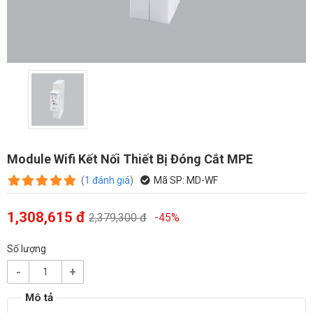
Module Wifi Kết Nối Thiết Bị Đóng Cắt MPE
(
1
đánh giá
)
Mã SP:
MD-WF
1,308,615 đ
2,379,300 đ
-45%
Số lượng
-
+