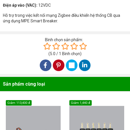
Điện áp vào (VAC):
12VDC
Hỗ trợ trong việc kết nối mạng Zigbee điều khiển hệ thống CB qua
ứng dụng MPE Smart Breaker.
Bình chọn sản phẩm:
(
5.0
/
1
Bình chọn
)
Sản phẩm cùng loại
Giảm
113,400 đ
Giảm
1,440 đ