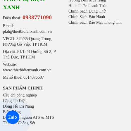
Hướng Dẫn Mua Hàng
Hình Thức Thanh Toán
XANH
Chính Sách Dùng Thử
0938771090
Chính Sách Bảo Hành
Điện thoại:
Chính Sách Bảo Mật Thông Tin
Email:
pkd@thietbidienxanh.com.vn
VPGD: 379/35 Quang Trung,
Phường Gò Vấp, TP HCM
Địa chỉ: 81/12/3 Đường Số 2, P.
Thủ Đức, TP.HCM
Website:
www.thietbidienxanh.com.vn
Mã số thuế: 0314075687
SẢN PHẨM CHÍNH
Cầu chì công nghiệp
Công Tơ Điện
Đồng Hồ Đa Năng
Biến Dòng
Zalo
Bộ chuyển nguồn ATS & MTS
Thiết Bị Chống Sét