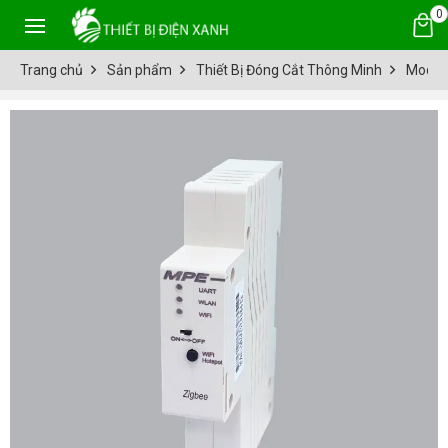
0
Trang chủ
Sản phẩm
Thiết Bị Đóng Cắt Thông Minh
Module