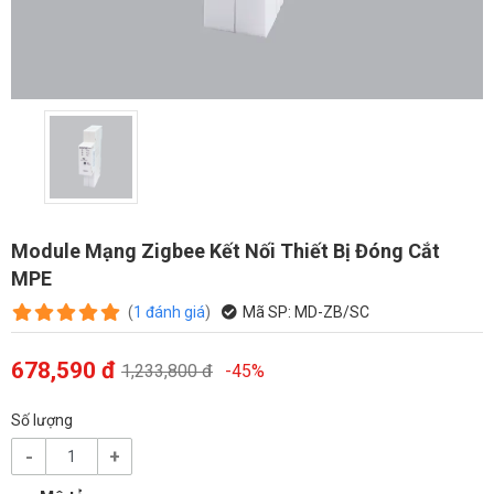
Module Mạng Zigbee Kết Nối Thiết Bị Đóng Cắt
MPE
(
1
đánh giá
)
Mã SP:
MD-ZB/SC
678,590 đ
1,233,800 đ
-45%
Số lượng
-
+