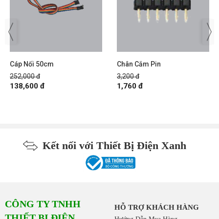
Cáp Nối 50cm
Chân Cắm Pin
252,000 đ
3,200 đ
138,600 đ
1,760 đ
Kết nối với Thiết Bị Điện Xanh
CÔNG TY TNHH
HỖ TRỢ KHÁCH HÀNG
THIẾT BỊ ĐIỆN