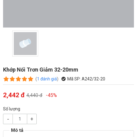
Khớp Nối Trơn Giảm 32-20mm
(
1
đánh giá
)
Mã SP:
A242/32-20
2,442 đ
4,440 đ
-45%
Số lượng
-
+