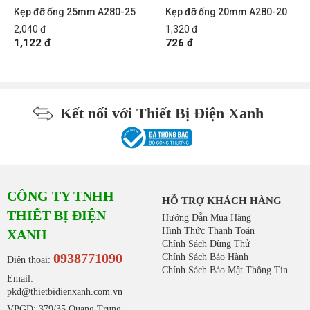
Kẹp đỡ ống 25mm A280-25
Kẹp đỡ ống 20mm A280-20
2,040 đ
1,320 đ
1,122 đ
726 đ
Kết nối với Thiết Bị Điện Xanh
CÔNG TY TNHH
HỖ TRỢ KHÁCH HÀNG
THIẾT BỊ ĐIỆN
Hướng Dẫn Mua Hàng
Hình Thức Thanh Toán
XANH
Chính Sách Dùng Thử
0938771090
Chính Sách Bảo Hành
Điện thoại:
Chính Sách Bảo Mật Thông Tin
Email:
pkd@thietbidienxanh.com.vn
VPGD: 379/35 Quang Trung,