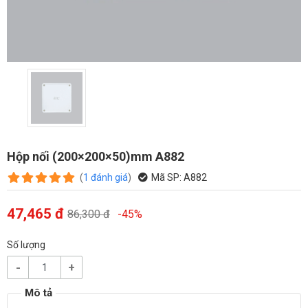
Hộp nối (200×200×50)mm A882
(
1
đánh giá
)
Mã SP:
A882
47,465 đ
86,300 đ
-45%
Số lượng
-
+