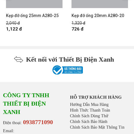
Kẹp đỡ ống 25mm A280-25
Kẹp đỡ ống 20mm A280-20
2,040 đ
1,320 đ
1,122 đ
726 đ
Kết nối với Thiết Bị Điện Xanh
CÔNG TY TNHH
HỖ TRỢ KHÁCH HÀNG
THIẾT BỊ ĐIỆN
Hướng Dẫn Mua Hàng
Hình Thức Thanh Toán
XANH
Chính Sách Dùng Thử
0938771090
Chính Sách Bảo Hành
Điện thoại:
Chính Sách Bảo Mật Thông Tin
Email: