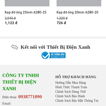
Kẹp đỡ ống 25mm A280-25
Kẹp đỡ ống 20mm A280-20
2,040 đ
1,320 đ
1,122 đ
726 đ
Kết nối với Thiết Bị Điện Xanh
CÔNG TY TNHH
HỖ TRỢ KHÁCH HÀNG
THIẾT BỊ ĐIỆN
Hướng Dẫn Mua Hàng
Hình Thức Thanh Toán
XANH
Chính Sách Dùng Thử
0938771090
Chính Sách Bảo Hành
Điện thoại:
Chính Sách Bảo Mật Thông Tin
Email: