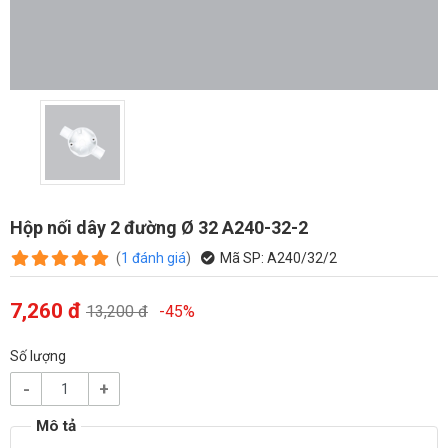
Hộp nối dây 2 đường Ø 32 A240-32-2
(
1
đánh giá
)
Mã SP:
A240/32/2
7,260 đ
13,200 đ
-45%
Số lượng
-
+