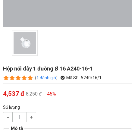
Hộp nối dây 1 đường Ø 16 A240-16-1
(
1
đánh giá
)
Mã SP:
A240/16/1
4,537 đ
8,250 đ
-45%
Số lượng
-
+