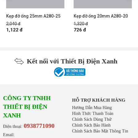
Kẹp đỡ ống 25mm A280-25
Kẹp đỡ ống 20mm A280-20
2,040 đ
1,320 đ
1,122 đ
726 đ
Kết nối với Thiết Bị Điện Xanh
CÔNG TY TNHH
HỖ TRỢ KHÁCH HÀNG
THIẾT BỊ ĐIỆN
Hướng Dẫn Mua Hàng
Hình Thức Thanh Toán
XANH
Chính Sách Dùng Thử
0938771090
Chính Sách Bảo Hành
Điện thoại:
Chính Sách Bảo Mật Thông Tin
Email: