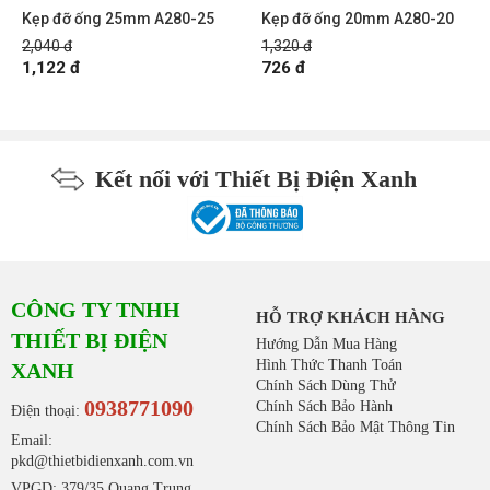
Kẹp đỡ ống 25mm A280-25
Kẹp đỡ ống 20mm A280-20
2,040 đ
1,320 đ
1,122 đ
726 đ
Kết nối với Thiết Bị Điện Xanh
CÔNG TY TNHH
HỖ TRỢ KHÁCH HÀNG
THIẾT BỊ ĐIỆN
Hướng Dẫn Mua Hàng
Hình Thức Thanh Toán
XANH
Chính Sách Dùng Thử
0938771090
Chính Sách Bảo Hành
Điện thoại:
Chính Sách Bảo Mật Thông Tin
Email:
pkd@thietbidienxanh.com.vn
VPGD: 379/35 Quang Trung,