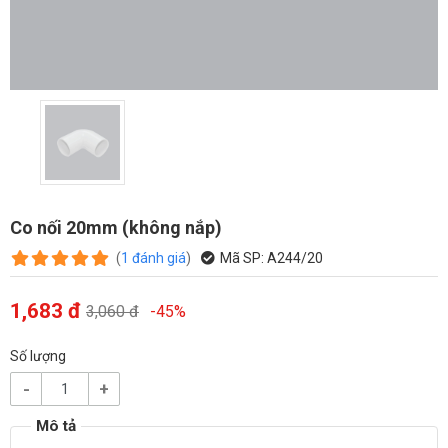
Co nối 20mm (không nắp)
(
1
đánh giá
)
Mã SP:
A244/20
1,683 đ
3,060 đ
-45%
Số lượng
-
+