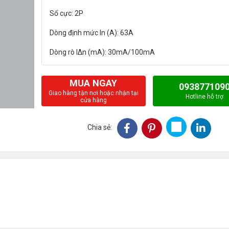
Số cực: 2P
Dòng định mức In (A): 63A
MUA NGAY
093877109
Giao hàng tận nơi hoặc nhận tại
Hotline hỗ trợ
cửa hàng
Chia sẻ: