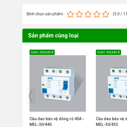
Bình chọn sản phẩm:
(
5.0
/
1
Sản phẩm cùng loại
Giảm
332,640 đ
Giảm
332,640 đ
g rò 63A -
Cầu dao bảo vệ dòng rò 40A -
Cầu dao bảo vệ 
MEL-30/440
MEL-30/432