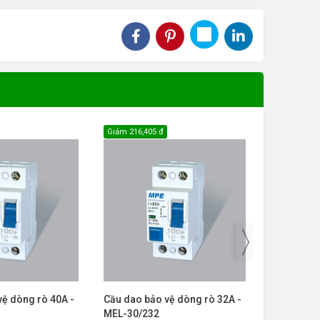
Giảm
216,405 đ
Giảm
201,28
vệ dòng rò 40A -
Cầu dao bảo vệ dòng rò 32A -
Cầu dao bả
MEL-30/232
MEL-30/2