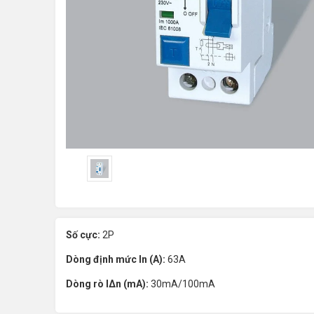
Số cực:
2P
Dòng định mức In (A):
63A
Dòng rò IΔn (mA):
30mA/100mA