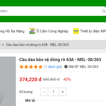
ng Hồ Đa Năng
Ổ Cắm Công Nghiệp
Thiết bị điện M
B
Cầu dao bảo vệ dòng rò 63A - MEL-30/263
Cầu dao bảo vệ dòng rò 63A - MEL-30/263
(
1
đánh giá
)
Mã SP:
MEL-30/263
374,220 đ
680,400 đ
-45%
-
+
Số lượng