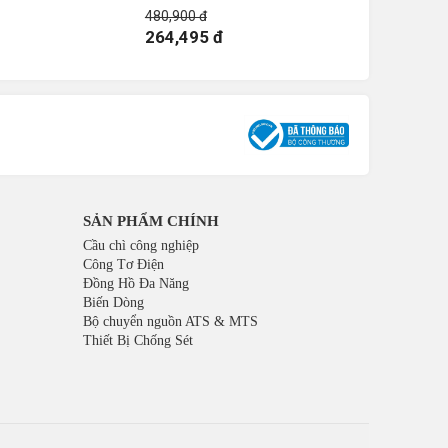
480,900 đ
447,300 đ
264,495 đ
246,015
SẢN PHẨM CHÍNH
Cầu chì công nghiệp
Công Tơ Điện
Đồng Hồ Đa Năng
Biến Dòng
Bộ chuyển nguồn ATS & MTS
Thiết Bị Chống Sét