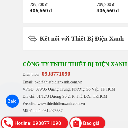
739,200 đ
739,200 đ
406,560 đ
406,560 đ
Kết nối với Thiết Bị Điện Xanh
CÔNG TY TNHH THIẾT BỊ ĐIỆN XANH
0938771090
Điện thoại:
Email: pkd@thietbidienxanh.com.vn
VPGD: 379/35 Quang Trung, Phường Gò Vấp, TP HCM
Địa chỉ: 81/12/3 Đường Số 2, P. Thủ Đức, TP.HCM
Zalo
Website:
www.thietbidienxanh.com.vn
Mã số thuế: 0314075687
Hotline: 0938771090
Báo giá