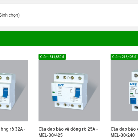
Bình chọn
)
Giảm
311,850 đ
Giảm
216,405 đ
dòng rò 32A -
Cầu dao bảo vệ dòng rò 25A -
Cầu dao bảo 
MEL-30/425
MEL-30/240