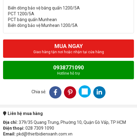
Biến dòng bảo vệ băng quấn 1200/5A
PCT 1200/5A
PCT băng quấn Munhean
MUA NGAY
Giao hàng tận nơi hoặc nhận tại cửa hàng
0938771090
Hotline hỗ trợ
Chia sẻ:
Liên hệ mua hàng
Địa chỉ:
379/35 Quang Trung, Phường 10, Quận Gò Vấp, TP HCM
Điện thoại:
028 7309 1090
Email:
pkd@thietbidienxanh.com.vn