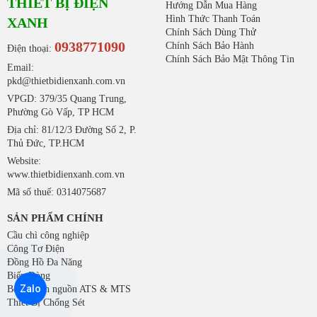
THIẾT BỊ ĐIỆN
Hướng Dẫn Mua Hàng
Hình Thức Thanh Toán
XANH
Chính Sách Dùng Thử
0938771090
Chính Sách Bảo Hành
Điện thoại:
Chính Sách Bảo Mật Thông Tin
Email:
pkd@thietbidienxanh.com.vn
VPGD: 379/35 Quang Trung,
Phường Gò Vấp, TP HCM
Địa chỉ: 81/12/3 Đường Số 2, P.
Thủ Đức, TP.HCM
Website:
www.thietbidienxanh.com.vn
Mã số thuế: 0314075687
SẢN PHẨM CHÍNH
Cầu chì công nghiệp
Công Tơ Điện
Đồng Hồ Đa Năng
Biến Dòng
Zalo
Bộ chuyển nguồn ATS & MTS
Thiết Bị Chống Sét