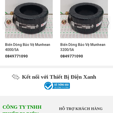
Biến dòng bảo vệ 3200/5A Munhean
MT5/5P10/15
Biến dòng bảo vệ 4000/5A Munhean
MT5/5P10/15
Biến dòng bảo vệ 5000/5A Munhean
MT5/5P10/15
Biến dòng bảo vệ 6000/5A Munhean
MT5/5P10/15
Biến Dòng Bảo Vệ Munhean
Biến Dòng Bảo Vệ Munhean
4000/5A
3200/5A
Các Sản Phẩm Cùng Loại
0849771090
0849771090
Kết nối với Thiết Bị Điện Xanh
CÔNG TY TNHH
HỖ TRỢ KHÁCH HÀNG