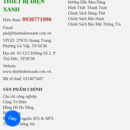
THIẾT BỊ ĐIỆN
Hướng Dẫn Mua Hàng
Hình Thức Thanh Toán
XANH
Chính Sách Dùng Thử
0938771090
Chính Sách Bảo Hành
Điện thoại:
Chính Sách Bảo Mật Thông Tin
Email:
pkd@thietbidienxanh.com.vn
VPGD: 379/35 Quang Trung,
Phường Gò Vấp, TP HCM
Địa chỉ: 81/12/3 Đường Số 2, P.
Thủ Đức, TP.HCM
Website:
www.thietbidienxanh.com.vn
Mã số thuế: 0314075687
SẢN PHẨM CHÍNH
Cầu chì công nghiệp
Công Tơ Điện
Đồng Hồ Đa Năng
Biến Dòng
Zalo
Bộ chuyển nguồn ATS & MTS
Thiết Bị Chống Sét