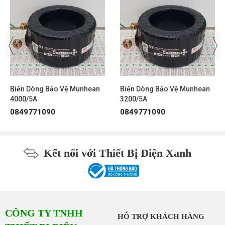
Biến dòng bảo vệ 3200/5A Munhean
MT5/5P10/15
Biến dòng bảo vệ 4000/5A Munhean
MT5/5P10/15
Biến dòng bảo vệ 5000/5A Munhean
MT5/5P10/15
Biến dòng bảo vệ 6000/5A Munhean
MT5/5P10/15
Biến Dòng Bảo Vệ Munhean
Biến Dòng Bảo Vệ Munhean
4000/5A
3200/5A
Các Sản Phẩm Cùng Loại
0849771090
0849771090
Kết nối với Thiết Bị Điện Xanh
CÔNG TY TNHH
HỖ TRỢ KHÁCH HÀNG