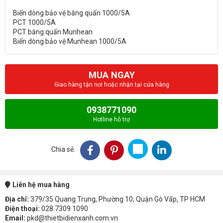
Biến dòng bảo vệ băng quấn 1000/5A
PCT 1000/5A
PCT băng quấn Munhean
MUA NGAY
Giao hàng tận nơi hoặc nhận tại cửa hàng
0938771090
Hotline hỗ trợ
Chia sẻ:
Liên hệ mua hàng
Địa chỉ:
379/35 Quang Trung, Phường 10, Quận Gò Vấp, TP HCM
Điện thoại:
028 7309 1090
Email:
pkd@thietbidienxanh.com.vn