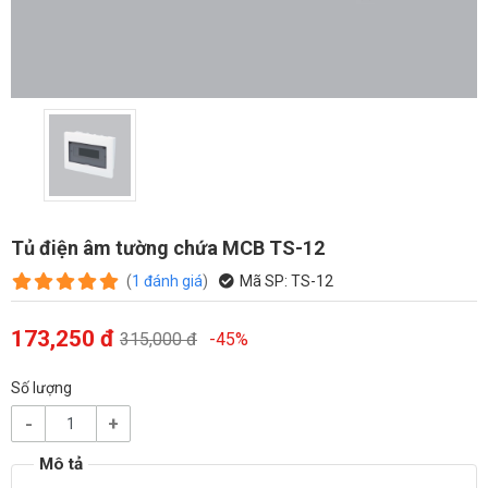
Tủ điện âm tường chứa MCB TS-12
(
1
đánh giá
)
Mã SP:
TS-12
173,250 đ
315,000 đ
-45%
Số lượng
-
+