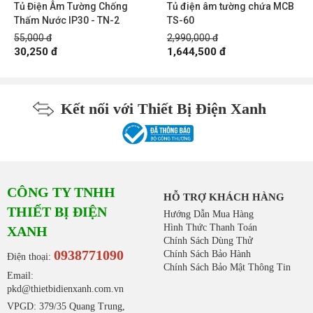
Tủ Điện Âm Tường Chống
Tủ điện âm tường chứa MCB
Thấm Nước IP30 - TN-2
TS-60
55,000 đ
2,990,000 đ
30,250 đ
1,644,500 đ
Kết nối với Thiết Bị Điện Xanh
CÔNG TY TNHH
HỖ TRỢ KHÁCH HÀNG
THIẾT BỊ ĐIỆN
Hướng Dẫn Mua Hàng
Hình Thức Thanh Toán
XANH
Chính Sách Dùng Thử
0938771090
Chính Sách Bảo Hành
Điện thoại:
Chính Sách Bảo Mật Thông Tin
Email:
pkd@thietbidienxanh.com.vn
VPGD: 379/35 Quang Trung,