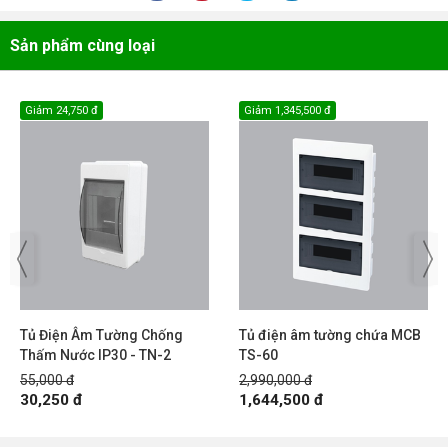
Sản phẩm cùng loại
Giảm
24,750 đ
Giảm
1,345,500 đ
Tủ Điện Âm Tường Chống
Tủ điện âm tường chứa MCB
Thấm Nước IP30 - TN-2
TS-60
55,000 đ
2,990,000 đ
30,250 đ
1,644,500 đ