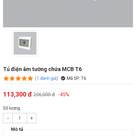
Tủ điện âm tường chứa MCB T6
(
1
đánh giá
)
Mã SP:
T6
113,300 đ
206,000 đ
-45%
Số lượng
-
+