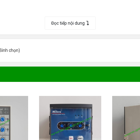
Đọc tiếp nội dung
Bình chọn
)
 (IDT) IDT Inverse .
(High-set) :
cài ꝏ).
Chi tiết sản phẩm
RƠ-LE BẢO VỆ QUÁ DÒNG NX