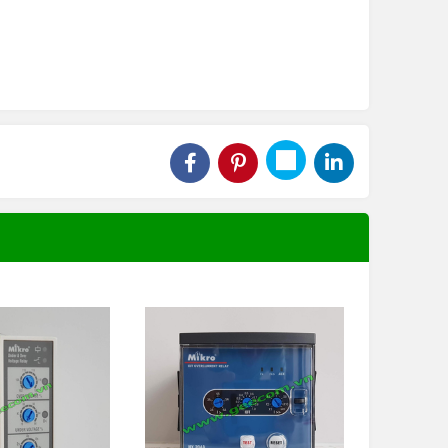
204A-240