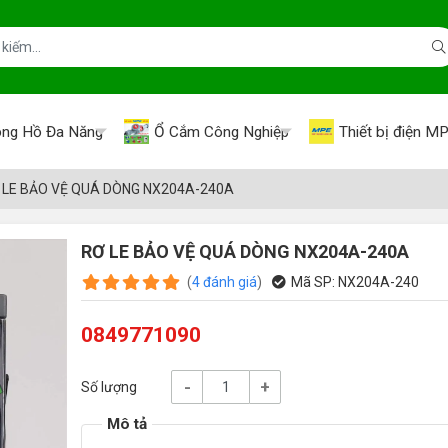
ng Hồ Đa Năng
Ổ Cắm Công Nghiệp
Thiết bị điện M
 LE BẢO VỆ QUÁ DÒNG NX204A-240A
RƠ LE BẢO VỆ QUÁ DÒNG NX204A-240A
(
4
đánh giá
)
Mã SP:
NX204A-240
0849771090
-
+
Số lượng