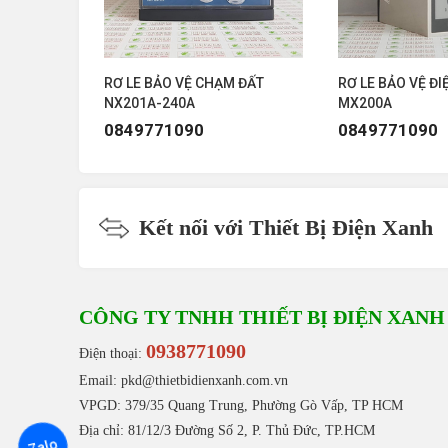
NX203A-240A
NX234A-240A
ÁP
RƠ LE BẢO VỆ CHẠM ĐẤT
RƠ LE BẢO VỆ ĐI
NX233A-240A
NX201A-240A
MX200A
0849771090
0849771090
Các Sản Phẩm Cùng Loại
Kết nối với Thiết Bị Điện Xanh
CÔNG TY TNHH THIẾT BỊ ĐIỆN XANH
0938771090
Điện thoại:
Email: pkd@thietbidienxanh.com.vn
VPGD: 379/35 Quang Trung, Phường Gò Vấp, TP HCM
Địa chỉ: 81/12/3 Đường Số 2, P. Thủ Đức, TP.HCM
Zalo