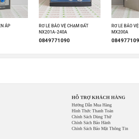
RƠ-LE BẢO VỆ QUÁ DÒNG NX
RƠ-LE BẢO VỆ QUÁ DÒNG NX
ỆN ÁP
RƠ LE BẢO VỆ CHẠM ĐẤT
RƠ LE BẢO VỆ
RƠ-LE BẢO VỆ QUÁ DÒNG NX
NX201A-240A
MX200A
0849771090
08497710
HỖ TRỢ KHÁCH HÀNG
Hướng Dẫn Mua Hàng
Hình Thức Thanh Toán
Chính Sách Dùng Thử
Chính Sách Bảo Hành
Chính Sách Bảo Mật Thông Tin