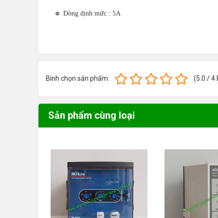
Dòng dịnh mức : 5A
Nguồn cung cấp : 198 đến 265 V AC
Reset bằng tay ; 1 tiếp điểm ngõ ra
Cài đặt mức tác động thấp (Low-set) :
Bình chọn sản phẩm:
(
5.0
/
4
Dòng quá tải: I> = 2A - 6A (tức là 40% đến 120%).
Thời gian tác động: Một đặc tuyến thời gian nghịch đảo
Sản phẩm cùng loại
Hệ số thời gian TM = 0.05 -1 Cài đặt mức tác động cao 
Dòng ngắn mạch: I> = (1 - 10) x I> hoặc Vô hiệu hóa (
Thời gian tác động: t>> = tức thời
Kích thước (h x w x d): 96 x 96 x 110 mm
Mã hàng
NX204A-240A