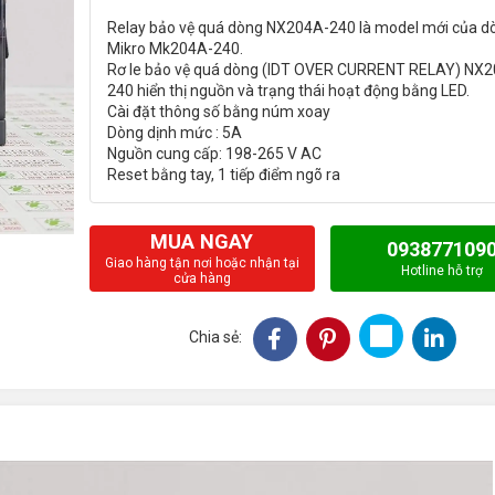
Relay bảo vệ quá dòng NX204A-240 là model mới của d
Mikro Mk204A-240.
Rơ le bảo vệ quá dòng (IDT OVER CURRENT RELAY) NX
240 hiển thị nguồn và trạng thái hoạt động bằng LED.
Cài đặt thông số bằng núm xoay
Dòng dịnh mức : 5A
Nguồn cung cấp: 198-265 V AC
MUA NGAY
093877109
Giao hàng tận nơi hoặc nhận tại
Hotline hỗ trợ
cửa hàng
Chia sẻ: