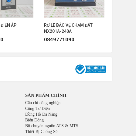
203A-240A
203A-240A
 ĐIỆN ÁP
RƠ LE BẢO VỆ CHẠM ĐẤT
RƠ LE BẢO
233A-240A
NX201A-240A
MX200A
90
0849771090
084977
SẢN PHẨM CHÍNH
Cầu chì công nghiệp
Công Tơ Điện
Đồng Hồ Đa Năng
Biến Dòng
Bộ chuyển nguồn ATS & MTS
Thiết Bị Chống Sét