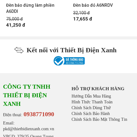
Đèn báo đừng làm phiền
Đèn báo đỏ A6NRDV
A6DDI
32,100 đ
17,655 đ
75,000 đ
41,250 đ
Kết nối với Thiết Bị Điện Xanh
CÔNG TY TNHH
HỖ TRỢ KHÁCH HÀNG
THIẾT BỊ ĐIỆN
Hướng Dẫn Mua Hàng
Hình Thức Thanh Toán
XANH
Chính Sách Dùng Thử
0938771090
Chính Sách Bảo Hành
Điện thoại:
Chính Sách Bảo Mật Thông Tin
Email:
pkd@thietbidienxanh.com.vn
VPGD: 379/35 Quang Trung,