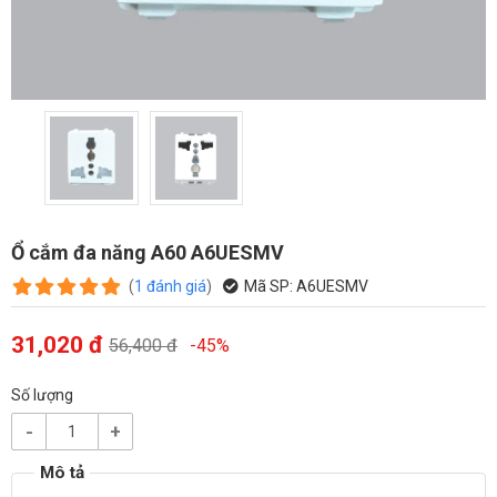
Ổ cắm đa năng A60 A6UESMV
(
1
đánh giá
)
Mã SP:
A6UESMV
31,020 đ
56,400 đ
-45%
Số lượng
-
+