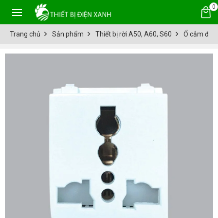
0
Trang chủ
Sản phẩm
Thiết bị rời A50, A60, S60
Ổ cắm đa 