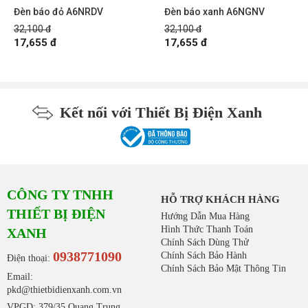
Đèn báo đỏ A6NRDV
Đèn báo xanh A6NGNV
32,100 đ
32,100 đ
17,655 đ
17,655 đ
Kết nối với Thiết Bị Điện Xanh
CÔNG TY TNHH
HỖ TRỢ KHÁCH HÀNG
THIẾT BỊ ĐIỆN
Hướng Dẫn Mua Hàng
Hình Thức Thanh Toán
XANH
Chính Sách Dùng Thử
0938771090
Chính Sách Bảo Hành
Điện thoại:
Chính Sách Bảo Mật Thông Tin
Email:
pkd@thietbidienxanh.com.vn
VPGD: 379/35 Quang Trung,