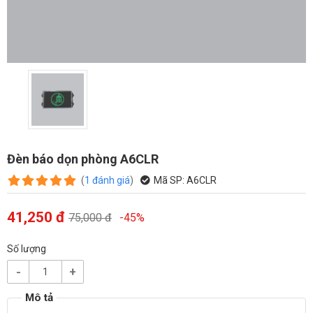
Đèn báo dọn phòng A6CLR
(
1
đánh giá
)
Mã SP:
A6CLR
41,250 đ
75,000 đ
-45%
Số lượng
-
+