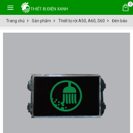
0
Trang chủ
Sản phẩm
Thiết bị rời A50, A60, S60
Đèn báo d