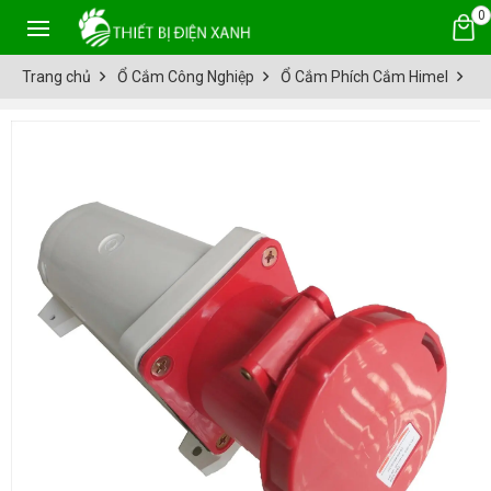
0
Trang chủ
Ổ Cắm Công Nghiệp
Ổ Cắm Phích Cắm Himel
Ổ 