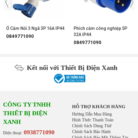
Ổ Cắm Nối 3 Ngã 3P 16A IP44
Phích cắm công nghiệp 5P
32A IP44
0849771090
0849771090
Kết nối với Thiết Bị Điện Xanh
CÔNG TY TNHH
HỖ TRỢ KHÁCH HÀNG
THIẾT BỊ ĐIỆN
Hướng Dẫn Mua Hàng
Hình Thức Thanh Toán
XANH
Chính Sách Dùng Thử
0938771090
Chính Sách Bảo Hành
Điện thoại:
Chính Sách Bảo Mật Thông Tin