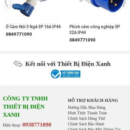
Ổ Cắm Nối 3 Ngã 3P 16A IP44
Phích cắm công nghiệp 5P
32A IP44
0849771090
0849771090
Kết nối với Thiết Bị Điện Xanh
CÔNG TY TNHH
HỖ TRỢ KHÁCH HÀNG
THIẾT BỊ ĐIỆN
Hướng Dẫn Mua Hàng
Hình Thức Thanh Toán
XANH
Chính Sách Dùng Thử
0938771090
Chính Sách Bảo Hành
Điện thoại:
Chính Sách Bảo Mật Thông Tin