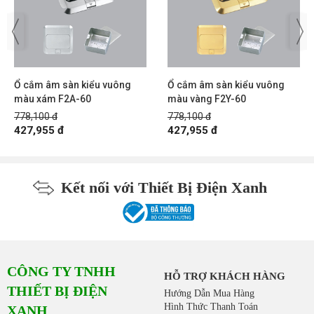
Ổ cắm âm sàn kiểu vuông
Ổ cắm âm sàn kiểu vuông
màu xám F2A-60
màu vàng F2Y-60
778,100 đ
778,100 đ
427,955 đ
427,955 đ
Kết nối với Thiết Bị Điện Xanh
CÔNG TY TNHH
HỖ TRỢ KHÁCH HÀNG
THIẾT BỊ ĐIỆN
Hướng Dẫn Mua Hàng
Hình Thức Thanh Toán
XANH