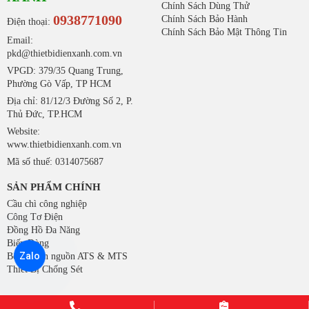
Chính Sách Dùng Thử
0938771090
Chính Sách Bảo Hành
Điện thoại:
Chính Sách Bảo Mật Thông Tin
Email:
pkd@thietbidienxanh.com.vn
VPGD: 379/35 Quang Trung,
Phường Gò Vấp, TP HCM
Địa chỉ: 81/12/3 Đường Số 2, P.
Thủ Đức, TP.HCM
Website:
www.thietbidienxanh.com.vn
Mã số thuế: 0314075687
SẢN PHẨM CHÍNH
Cầu chì công nghiệp
Công Tơ Điện
Đồng Hồ Đa Năng
Biến Dòng
Zalo
Bộ chuyển nguồn ATS & MTS
Thiết Bị Chống Sét