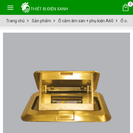
0
Trang chủ
Sản phẩm
Ổ cắm âm sàn + phụ kiện A60
Ổ cắm