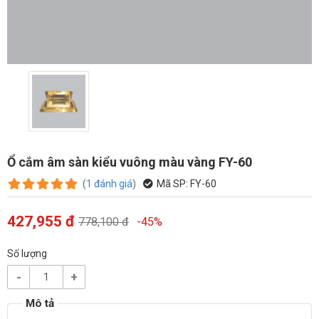
Ổ cắm âm sàn kiểu vuông màu vàng FY-60
(
1
đánh giá
)
Mã SP:
FY-60
427,955 đ
778,100 đ
-45%
Số lượng
-
+