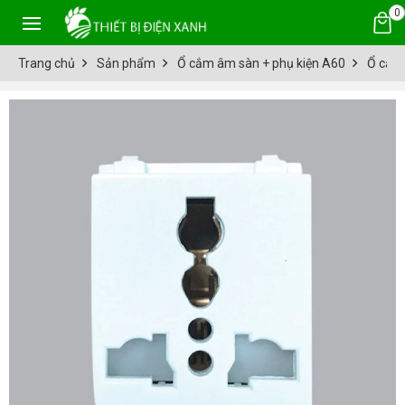
0
Trang chủ
Sản phẩm
Ổ cắm âm sàn + phụ kiện A60
Ổ cắm