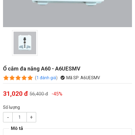
Ổ cắm đa năng A60 - A6UESMV
(
1
đánh giá
)
Mã SP:
A6UESMV
31,020 đ
56,400 đ
-45%
Số lượng
-
+