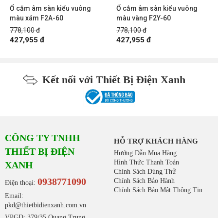
Ổ cắm âm sàn kiểu vuông
Ổ cắm âm sàn kiểu vuông
màu xám F2A-60
màu vàng F2Y-60
778,100 đ
778,100 đ
427,955 đ
427,955 đ
Kết nối với Thiết Bị Điện Xanh
CÔNG TY TNHH
HỖ TRỢ KHÁCH HÀNG
THIẾT BỊ ĐIỆN
Hướng Dẫn Mua Hàng
Hình Thức Thanh Toán
XANH
Chính Sách Dùng Thử
0938771090
Chính Sách Bảo Hành
Điện thoại:
Chính Sách Bảo Mật Thông Tin
Email:
pkd@thietbidienxanh.com.vn
VPGD: 379/35 Quang Trung,