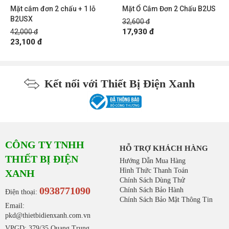
Mặt cắm đơn 2 chấu + 1 lỗ
Mặt Ổ Cắm Đơn 2 Chấu B2US
B2USX
32,600 đ
17,930 đ
42,000 đ
23,100 đ
Kết nối với Thiết Bị Điện Xanh
CÔNG TY TNHH
HỖ TRỢ KHÁCH HÀNG
THIẾT BỊ ĐIỆN
Hướng Dẫn Mua Hàng
Hình Thức Thanh Toán
XANH
Chính Sách Dùng Thử
0938771090
Chính Sách Bảo Hành
Điện thoại:
Chính Sách Bảo Mật Thông Tin
Email:
pkd@thietbidienxanh.com.vn
VPGD: 379/35 Quang Trung,