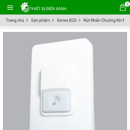
0
Trang chủ
Sản phẩm
Series B20
Nút Nhấn Chuông Kín Nư