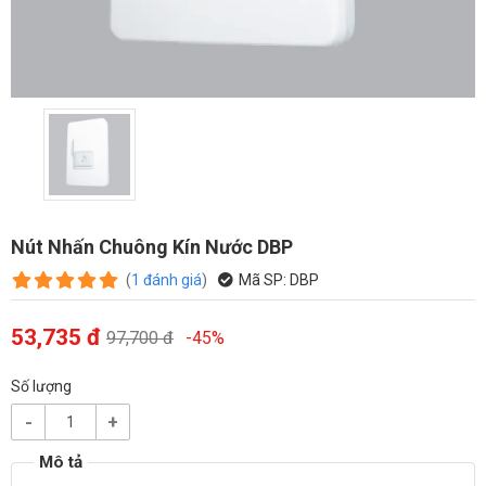
Nút Nhấn Chuông Kín Nước DBP
(
1
đánh giá
)
Mã SP:
DBP
53,735 đ
97,700 đ
-45%
Số lượng
-
+