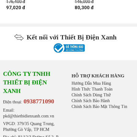
176,400 đ
146,000 đ
97,020 đ
80,300 đ
Kết nối với Thiết Bị Điện Xanh
CÔNG TY TNHH
HỖ TRỢ KHÁCH HÀNG
THIẾT BỊ ĐIỆN
Hướng Dẫn Mua Hàng
Hình Thức Thanh Toán
XANH
Chính Sách Dùng Thử
0938771090
Chính Sách Bảo Hành
Điện thoại:
Chính Sách Bảo Mật Thông Tin
Email:
pkd@thietbidienxanh.com.vn
VPGD: 379/35 Quang Trung,
Phường Gò Vấp, TP HCM