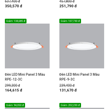
637,400 đ
457,800 đ
350,570 đ
251,790 đ
Giảm
134,685 đ
Giảm
107,730 đ
Đèn LED Mini Panel 3 Màu
Đèn LED Mini Panel 3 Màu
RPE-12-3C
RPE-9-3C
299,300 đ
239,400 đ
164,615 đ
131,670 đ
Giảm
94,050 đ
Giảm
202,230 đ