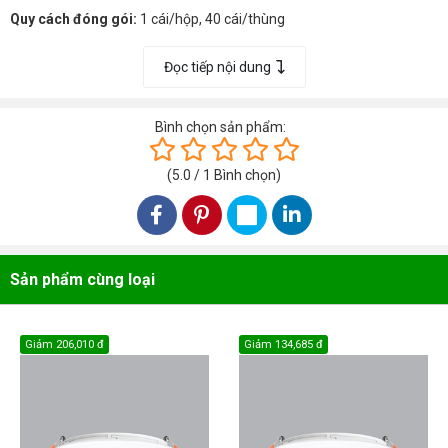
Quy cách đóng gói:
1 cái/hộp, 40 cái/thùng
Thiết kế 2 trong 1, lắp âm và lắp nổi.
Đọc tiếp nội dung
Có khung riêng khi lắp nổi.
Tấm dẫn ánh sáng bằng nhựa PMMA-MITSUBISHI, cho ánh sáng
Bình chọn sản phẩm:
phân bổ đồng đều, không bị ngả vàng sau thời gian dài sử dụng.
(
5.0
/
1
Bình chọn
)
Có thể lắp nhiều đèn cho 1 dãy một cách nhanh chóng giúp giảm thời
gian lắp đặt, tiết kiệm chi phí.
Đèn dễ dàng lắp đặt trần thạch cao cho nhà phố, biệt thự, căn hộ
chung cư, văn phòng.
Sản phẩm cùng loại
Giảm
206,010 đ
Giảm
134,685 đ