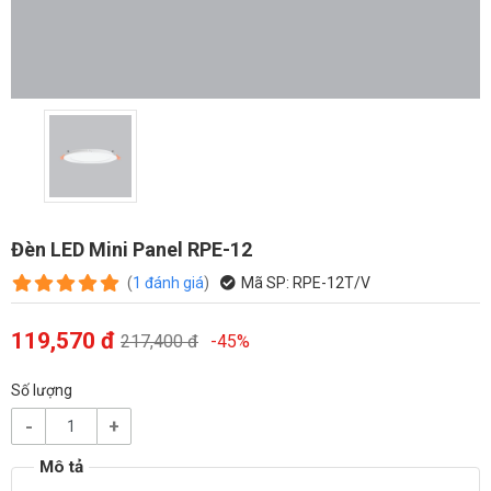
Đèn LED Mini Panel RPE-12
(
1
đánh giá
)
Mã SP:
RPE-12T/V
119,570 đ
217,400 đ
-45%
Số lượng
-
+