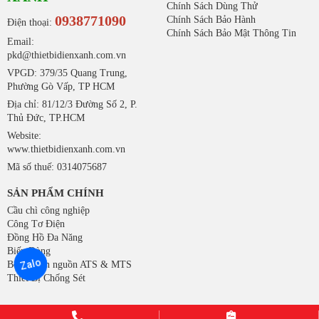
Chính Sách Dùng Thử
0938771090
Chính Sách Bảo Hành
Điện thoại:
Chính Sách Bảo Mật Thông Tin
Email:
pkd@thietbidienxanh.com.vn
VPGD: 379/35 Quang Trung,
Phường Gò Vấp, TP HCM
Địa chỉ: 81/12/3 Đường Số 2, P.
Thủ Đức, TP.HCM
Website:
www.thietbidienxanh.com.vn
Mã số thuế: 0314075687
SẢN PHẨM CHÍNH
Cầu chì công nghiệp
Công Tơ Điện
Đồng Hồ Đa Năng
Biến Dòng
Zalo
Bộ chuyển nguồn ATS & MTS
Thiết Bị Chống Sét