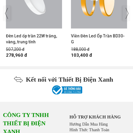
Đèn Led ốp trần 22W trắng,
Viền Đèn Led Ốp Trần BD30-
vàng, trung tính
G
507,200 đ
188,000 đ
278,960 đ
103,400 đ
Kết nối với Thiết Bị Điện Xanh
CÔNG TY TNHH
HỖ TRỢ KHÁCH HÀNG
THIẾT BỊ ĐIỆN
Hướng Dẫn Mua Hàng
Hình Thức Thanh Toán
XANH