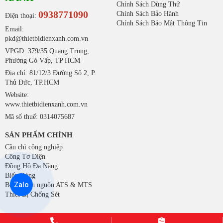
Chính Sách Dùng Thử
0938771090
Chính Sách Bảo Hành
Điện thoại:
Chính Sách Bảo Mật Thông Tin
Email:
pkd@thietbidienxanh.com.vn
VPGD: 379/35 Quang Trung,
Phường Gò Vấp, TP HCM
Địa chỉ: 81/12/3 Đường Số 2, P.
Thủ Đức, TP.HCM
Website:
www.thietbidienxanh.com.vn
Mã số thuế: 0314075687
SẢN PHẨM CHÍNH
Cầu chì công nghiệp
Công Tơ Điện
Đồng Hồ Đa Năng
Biến Dòng
Zalo
Bộ chuyển nguồn ATS & MTS
Thiết Bị Chống Sét