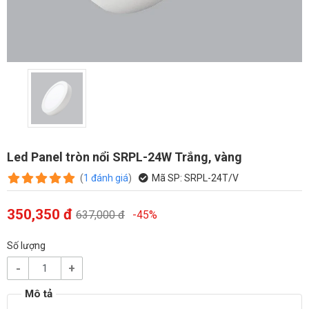
Led Panel tròn nổi SRPL-24W Trắng, vàng
(
1
đánh giá
)
Mã SP:
SRPL-24T/V
350,350 đ
637,000 đ
-45%
Số lượng
-
+