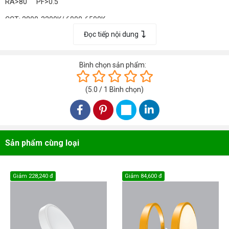
RA>80 PF>0.5
CCT: 2800-3200K/ 6000-6500K
Đọc tiếp nội dung
Góc Chiếu: 120°
Instant Light: 0s
Bình chọn sản phẩm:
(
5.0
/
1
Bình chọn
)
Sản phẩm cùng loại
Giảm
228,240 đ
Giảm
84,600 đ