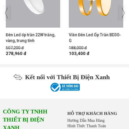
Đèn Led ốp trần 22W trắng,
Viền Đèn Led Ốp Trần BD30-
vàng, trung tính
G
507,200 đ
188,000 đ
278,960 đ
103,400 đ
Kết nối với Thiết Bị Điện Xanh
CÔNG TY TNHH
HỖ TRỢ KHÁCH HÀNG
THIẾT BỊ ĐIỆN
Hướng Dẫn Mua Hàng
Hình Thức Thanh Toán
XANH