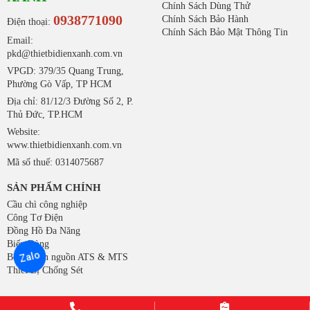
Chính Sách Dùng Thử
0938771090
Chính Sách Bảo Hành
Điện thoại:
Chính Sách Bảo Mật Thông Tin
Email:
pkd@thietbidienxanh.com.vn
VPGD: 379/35 Quang Trung,
Phường Gò Vấp, TP HCM
Địa chỉ: 81/12/3 Đường Số 2, P.
Thủ Đức, TP.HCM
Website:
www.thietbidienxanh.com.vn
Mã số thuế: 0314075687
SẢN PHẨM CHÍNH
Cầu chì công nghiệp
Công Tơ Điện
Đồng Hồ Đa Năng
Biến Dòng
Zalo
Bộ chuyển nguồn ATS & MTS
Thiết Bị Chống Sét