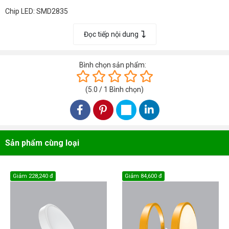
Chip LED: SMD2835
RA>80 PF>0.5
Đọc tiếp nội dung
CCT: 2800-3200K/ 6000-6500K
Góc Chiếu: 120°
Bình chọn sản phẩm:
Instant Light: 0s
(
5.0
/
1
Bình chọn
)
Sản phẩm cùng loại
Giảm
228,240 đ
Giảm
84,600 đ