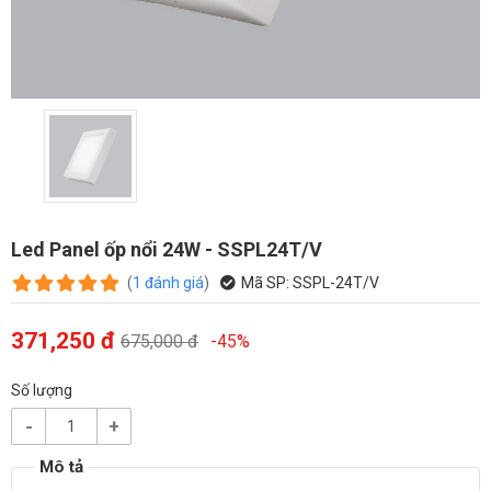
Led Panel ốp nổi 24W - SSPL24T/V
(
1
đánh giá
)
Mã SP:
SSPL-24T/V
371,250 đ
675,000 đ
-45%
Số lượng
-
+