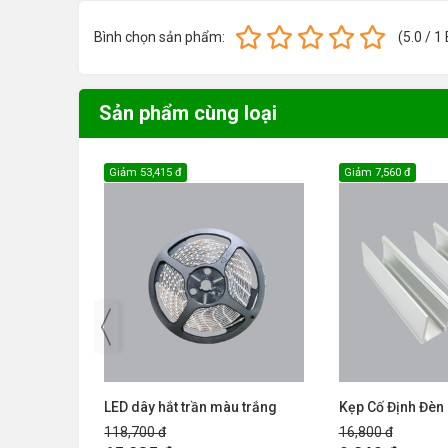
Bình chọn sản phẩm:
(
5.0
/
1
Sản phẩm cùng loại
Giảm
53,415 đ
Giảm
7,560 đ
LED dây hắt trần màu trắng
Kẹp Cố Định Đèn
118,700 đ
16,800 đ