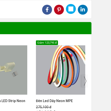
Giảm
123,795 đ
Giảm
205,56
 LED Strip Neon
Đèn Led Dây Neon MPE
Driver Led
275,100 đ
456,800 đ