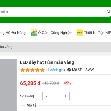
ng Hồ Đa Năng
Ổ Cắm Công Nghiệp
Thiết bị điện M
màu vàng
LED dây hắt trần màu vàng
(
1
đánh giá
)
Mã SP:
LSWW
65,285 đ
118,700 đ
-45%
-
+
Số lượng