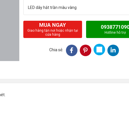
MUA NGAY
093877109
Giao hàng tận nơi hoặc nhận tại
Hotline hỗ trợ
cửa hàng
Chia sẻ:
mét.