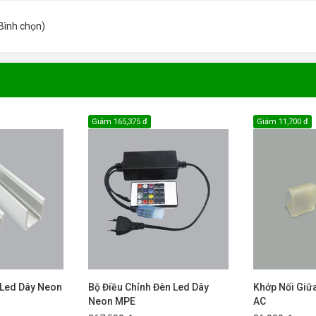
Bình chọn
)
Giảm
165,375 đ
Giảm
11,700 đ
 Led Dây Neon
Bộ Điều Chỉnh Đèn Led Dây
Khớp Nối Giữa
Neon MPE
AC