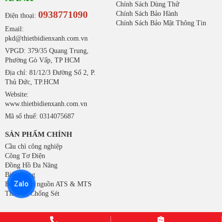
Chính Sách Dùng Thử
0938771090
Chính Sách Bảo Hành
Điện thoại:
Chính Sách Bảo Mật Thông Tin
Email:
pkd@thietbidienxanh.com.vn
VPGD: 379/35 Quang Trung,
Phường Gò Vấp, TP HCM
Địa chỉ: 81/12/3 Đường Số 2, P.
Thủ Đức, TP.HCM
Website:
www.thietbidienxanh.com.vn
Mã số thuế: 0314075687
SẢN PHẨM CHÍNH
Cầu chì công nghiệp
Công Tơ Điện
Đồng Hồ Đa Năng
Biến Dòng
Zalo
Bộ chuyển nguồn ATS & MTS
Thiết Bị Chống Sét