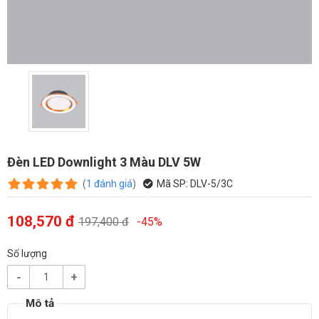
Đèn LED Downlight 3 Màu DLV 5W
(
1
đánh giá
)
Mã SP:
DLV-5/3C
108,570 đ
197,400 đ
-45%
Số lượng
-
+