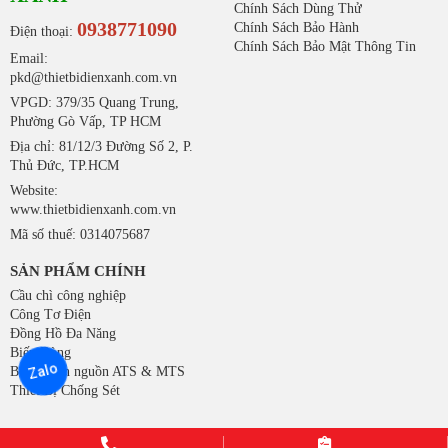
Chính Sách Dùng Thử
0938771090
Chính Sách Bảo Hành
Điện thoại:
Chính Sách Bảo Mật Thông Tin
Email:
pkd@thietbidienxanh.com.vn
VPGD: 379/35 Quang Trung,
Phường Gò Vấp, TP HCM
Địa chỉ: 81/12/3 Đường Số 2, P.
Thủ Đức, TP.HCM
Website:
www.thietbidienxanh.com.vn
Mã số thuế: 0314075687
SẢN PHẨM CHÍNH
Cầu chì công nghiệp
Công Tơ Điện
Đồng Hồ Đa Năng
Biến Dòng
Zalo
Bộ chuyển nguồn ATS & MTS
Thiết Bị Chống Sét