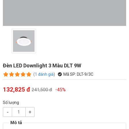
Đèn LED Downlight 3 Màu DLT 9W
(
1
đánh giá
)
Mã SP:
DLT-9/3C
132,825 đ
241,500 đ
-45%
Số lượng
-
+