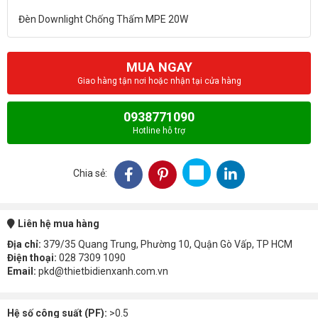
MUA NGAY
Giao hàng tận nơi hoặc nhận tại cửa hàng
0938771090
Hotline hỗ trợ
Chia sẻ:
Liên hệ mua hàng
Địa chỉ:
379/35 Quang Trung, Phường 10, Quận Gò Vấp, TP HCM
Điện thoại:
028 7309 1090
Email:
pkd@thietbidienxanh.com.vn
Hệ số công suất (PF):
>0.5