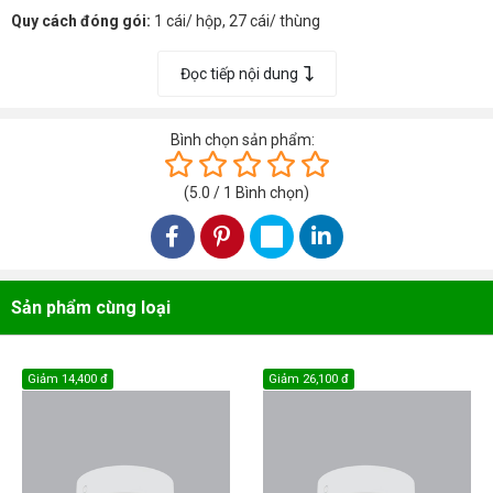
Quy cách đóng gói:
1 cái/ hộp, 27 cái/ thùng
Đèn phù hợp lắp đặt tại công trình, khách sạn, nhà hàng hay các khu
Đọc tiếp nội dung
vực ẩm thấp nhiều hơi nước như: mái hiên, phòng vệ sinh...
Bình chọn sản phẩm:
(
5.0
/
1
Bình chọn
)
Sản phẩm cùng loại
Giảm
14,400 đ
Giảm
26,100 đ