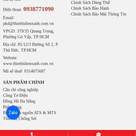
Chính Sách Dùng Thử
0938771090
Chính Sách Bảo Hành
Điện thoại:
Chính Sách Bảo Mật Thông Tin
Email:
pkd@thietbidienxanh.com.vn
VPGD: 379/35 Quang Trung,
Phường Gò Vấp, TP HCM
Địa chỉ: 81/12/3 Đường Số 2, P.
Thủ Đức, TP.HCM
Website:
www.thietbidienxanh.com.vn
Mã số thuế: 0314075687
SẢN PHẨM CHÍNH
Cầu chì công nghiệp
Công Tơ Điện
Đồng Hồ Đa Năng
Biến Dòng
Zalo
Bộ chuyển nguồn ATS & MTS
Thiết Bị Chống Sét