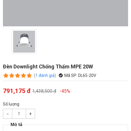
Đèn Downlight Chống Thấm MPE 20W
(
1
đánh giá
)
Mã SP:
DL65-20V
791,175 đ
1,438,500 đ
-45%
Số lượng
-
+