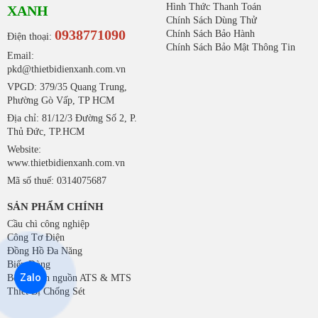
Hình Thức Thanh Toán
XANH
Chính Sách Dùng Thử
0938771090
Chính Sách Bảo Hành
Điện thoại:
Chính Sách Bảo Mật Thông Tin
Email:
pkd@thietbidienxanh.com.vn
VPGD: 379/35 Quang Trung,
Phường Gò Vấp, TP HCM
Địa chỉ: 81/12/3 Đường Số 2, P.
Thủ Đức, TP.HCM
Website:
www.thietbidienxanh.com.vn
Mã số thuế: 0314075687
SẢN PHẨM CHÍNH
Cầu chì công nghiệp
Công Tơ Điện
Đồng Hồ Đa Năng
Biến Dòng
Zalo
Bộ chuyển nguồn ATS & MTS
Thiết Bị Chống Sét