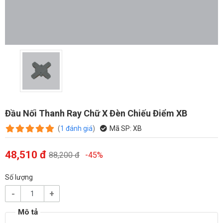
Đầu Nối Thanh Ray Chữ X Đèn Chiếu Điểm XB
(
1
đánh giá
)
Mã SP:
XB
48,510 đ
88,200 đ
-45%
Số lượng
-
+