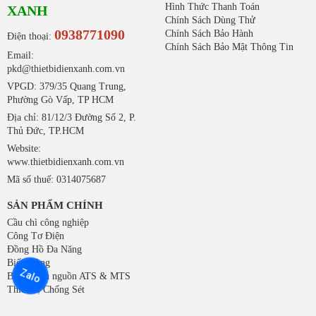
Hình Thức Thanh Toán
XANH
Chính Sách Dùng Thử
0938771090
Chính Sách Bảo Hành
Điện thoại:
Chính Sách Bảo Mật Thông Tin
Email:
pkd@thietbidienxanh.com.vn
VPGD: 379/35 Quang Trung,
Phường Gò Vấp, TP HCM
Địa chỉ: 81/12/3 Đường Số 2, P.
Thủ Đức, TP.HCM
Website:
www.thietbidienxanh.com.vn
Mã số thuế: 0314075687
SẢN PHẨM CHÍNH
Cầu chì công nghiệp
Công Tơ Điện
Đồng Hồ Đa Năng
Biến Dòng
Zalo
Bộ chuyển nguồn ATS & MTS
Thiết Bị Chống Sét