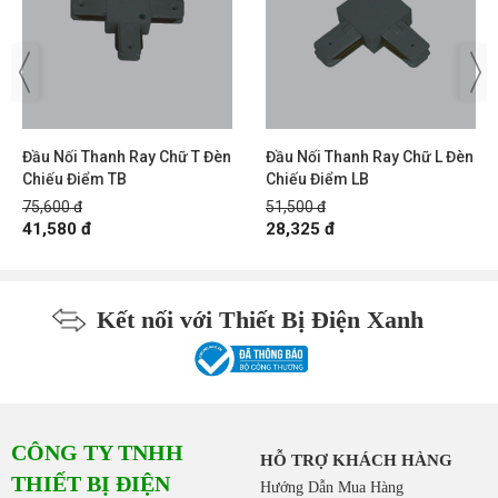
Đầu Nối Thanh Ray Chữ T Đèn
Đầu Nối Thanh Ray Chữ L Đèn
Chiếu Điểm TB
Chiếu Điểm LB
75,600 đ
51,500 đ
41,580 đ
28,325 đ
Kết nối với Thiết Bị Điện Xanh
CÔNG TY TNHH
HỖ TRỢ KHÁCH HÀNG
THIẾT BỊ ĐIỆN
Hướng Dẫn Mua Hàng