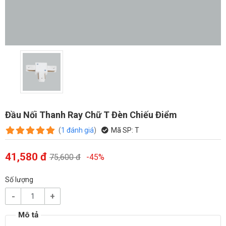
Đầu Nối Thanh Ray Chữ T Đèn Chiếu Điểm
(
1
đánh giá
)
Mã SP:
T
41,580 đ
75,600 đ
-45%
Số lượng
-
+