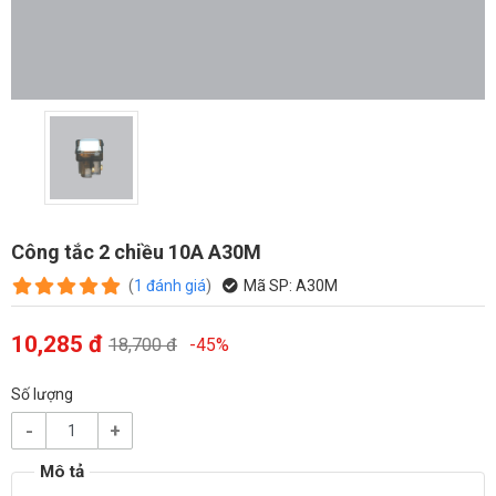
Công tắc 2 chiều 10A A30M
(
1
đánh giá
)
Mã SP:
A30M
10,285 đ
18,700 đ
-45%
Số lượng
-
+