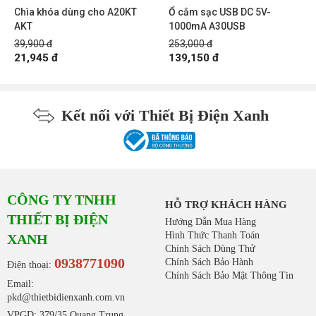
Chìa khóa dùng cho A20KT
Ổ cắm sạc USB DC 5V-
AKT
1000mA A30USB
39,900 đ
253,000 đ
21,945 đ
139,150 đ
Kết nối với Thiết Bị Điện Xanh
CÔNG TY TNHH
HỖ TRỢ KHÁCH HÀNG
THIẾT BỊ ĐIỆN
Hướng Dẫn Mua Hàng
Hình Thức Thanh Toán
XANH
Chính Sách Dùng Thử
0938771090
Chính Sách Bảo Hành
Điện thoại:
Chính Sách Bảo Mật Thông Tin
Email:
pkd@thietbidienxanh.com.vn
VPGD: 379/35 Quang Trung,