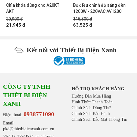
Chìa khóa dùng cho A20KT
Bộ điều chỉnh độ sáng đèn
AKT
1200W - 220VAC AV1200
39,900 đ
115,500 đ
21,945 đ
63,525 đ
Kết nối với Thiết Bị Điện Xanh
CÔNG TY TNHH
HỖ TRỢ KHÁCH HÀNG
THIẾT BỊ ĐIỆN
Hướng Dẫn Mua Hàng
Hình Thức Thanh Toán
XANH
Chính Sách Dùng Thử
0938771090
Chính Sách Bảo Hành
Điện thoại:
Chính Sách Bảo Mật Thông Tin
Email:
pkd@thietbidienxanh.com.vn
VPGD: 379/35 Quang Trung,