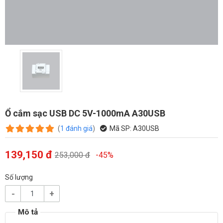
Ổ cắm sạc USB DC 5V-1000mA A30USB
(
1
đánh giá
)
Mã SP:
A30USB
139,150 đ
253,000 đ
-45%
Số lượng
-
+