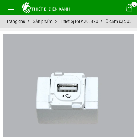
0
Trang chủ
Sản phẩm
Thiết bị rời A20, B20
Ổ cắm sạc USB