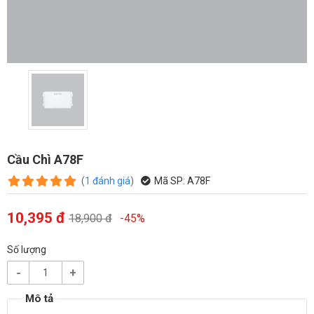
Cầu Chì A78F
(
1
đánh giá
)
Mã SP:
A78F
10,395 đ
18,900 đ
-45%
Số lượng
-
+