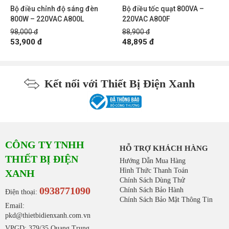
Bộ điều chỉnh độ sáng đèn
Bộ điều tốc quạt 800VA –
800W – 220VAC A800L
220VAC A800F
98,000 đ
88,900 đ
53,900 đ
48,895 đ
Kết nối với Thiết Bị Điện Xanh
CÔNG TY TNHH
HỖ TRỢ KHÁCH HÀNG
THIẾT BỊ ĐIỆN
Hướng Dẫn Mua Hàng
Hình Thức Thanh Toán
XANH
Chính Sách Dùng Thử
0938771090
Chính Sách Bảo Hành
Điện thoại:
Chính Sách Bảo Mật Thông Tin
Email:
pkd@thietbidienxanh.com.vn
VPGD: 379/35 Quang Trung,