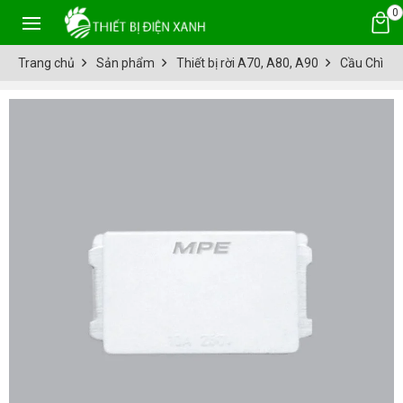
0
Trang chủ
Sản phẩm
Thiết bị rời A70, A80, A90
Cầu Chì A7