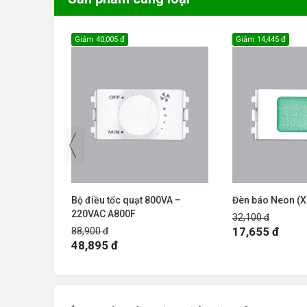
Giảm
40,005 đ
Giảm
14,445 đ
áng đèn
Bộ điều tốc quạt 800VA –
Đèn báo Neon (
1200L
220VAC A800F
32,100 đ
17,655 đ
88,900 đ
48,895 đ