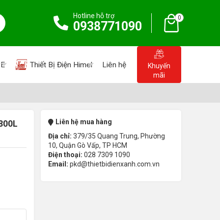
Hotline hỗ trợ
0
0938771090
PE
Thiết Bị Điện Himel
Liên hệ
Khuyến
mãi
Liên hệ mua hàng
A800L
Địa chỉ:
379/35 Quang Trung, Phường
10, Quận Gò Vấp, TP HCM
Điện thoại:
028 7309 1090
Email:
pkd@thietbidienxanh.com.vn