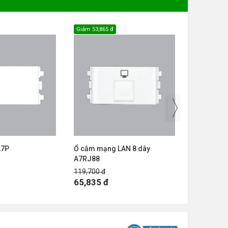
Giảm
53,865 đ
Giảm
27,405
A7P
Ổ cắm mạng LAN 8 dây
Ổ cắm điện
A7RJ88
A7RJ64
119,700 đ
60,900 đ
65,835 đ
33,495 