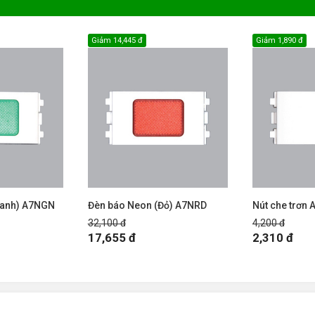
Giảm
14,445 đ
Giảm
1,890 đ
Xanh) A7NGN
Đèn báo Neon (Đỏ) A7NRD
Nút che trơn 
32,100 đ
4,200 đ
17,655 đ
2,310 đ