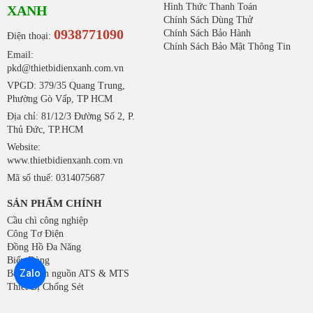
Hình Thức Thanh Toán
XANH
Chính Sách Dùng Thử
0938771090
Chính Sách Bảo Hành
Điện thoại:
Chính Sách Bảo Mật Thông Tin
Email:
pkd@thietbidienxanh.com.vn
VPGD: 379/35 Quang Trung,
Phường Gò Vấp, TP HCM
Địa chỉ: 81/12/3 Đường Số 2, P.
Thủ Đức, TP.HCM
Website:
www.thietbidienxanh.com.vn
Mã số thuế: 0314075687
SẢN PHẨM CHÍNH
Cầu chì công nghiệp
Công Tơ Điện
Đồng Hồ Đa Năng
Biến Dòng
Zalo
Bộ chuyển nguồn ATS & MTS
Thiết Bị Chống Sét