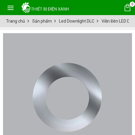
0
Trang chủ
Sản phẩm
Led Downlight DLC
Viền Đèn LED Do