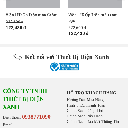
Viền LED Ốp Trần màu Crôm
Viền LED Ốp Trần màu xám
bạc
222,600 đ
122,430 đ
222,600 đ
122,430 đ
Kết nối với Thiết Bị Điện Xanh
CÔNG TY TNHH
HỖ TRỢ KHÁCH HÀNG
THIẾT BỊ ĐIỆN
Hướng Dẫn Mua Hàng
Hình Thức Thanh Toán
XANH
Chính Sách Dùng Thử
0938771090
Chính Sách Bảo Hành
Điện thoại:
Chính Sách Bảo Mật Thông Tin
Email: