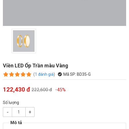
Viền LED Ốp Trần màu Vàng
(
1
đánh giá
)
Mã SP:
BD35-G
122,430 đ
222,600 đ
-45%
Số lượng
-
+