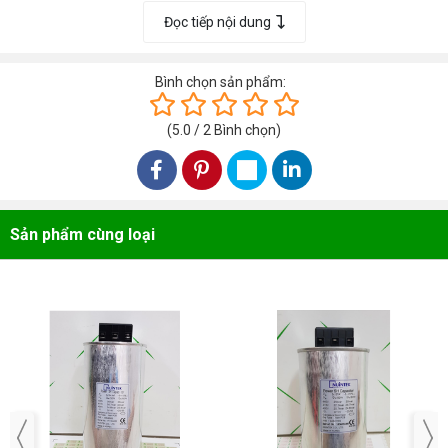
4433296S
20Kvar
Đọc tiếp nội dung
Tụ bù 3 pha KNE-
Tụ bù khô Nuintek 440V,
4434116S
25Kvar
Bình chọn sản phẩm:
Tụ bù 3 pha KNE-
Tụ bù khô Nuintek 440V,
(
5.0
/
2
Bình chọn
)
4434936S
30Kvar
Tụ bù 3 pha KNE-
Tụ bù khô Nuintek 440V,
4436576S
40Kvar
Sản phẩm cùng loại
Tụ bù 3 pha KNE-
Tụ bù khô Nuintek 440V,
4436586S
40Kvar
Tụ bù khô Nuintek 440V,
Tụ bù 3 pha KNE-
50Kvar
4438226S
Các sản phẩm cùng loại