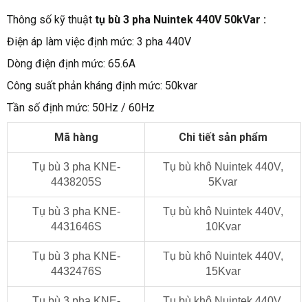
Thông số kỹ thuật
tụ bù 3
pha Nuintek 440V 50kVar :
Điện áp làm việc định mức:
3 pha 440V
Dòng điện định mức: 65.6A
Công suất phản kháng định mức: 50kvar
Tần số định mức:
50Hz / 60Hz
Mã hàng
Chi tiết sản phẩm
Tụ bù 3 pha KNE-
Tụ bù khô Nuintek 440V,
4438205S
5Kvar
Tụ bù 3 pha KNE-
Tụ bù khô Nuintek 440V,
4431646S
10Kvar
Tụ bù 3 pha KNE-
Tụ bù khô Nuintek 440V,
4432476S
15Kvar
Tụ bù 3 pha KNE-
Tụ bù khô Nuintek 440V,