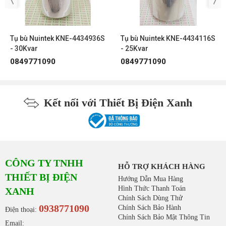
Liên hệ ngay ! Để có mức giá ưu đãi tốt nhất
dành cho Quý khách hàng. Khách hàng đặt mua
các sản phẩm khác của hoặc với số lượng
Tụ bù Nuintek KNE-4434936S
Tụ bù Nuintek KNE-4434116S
lớn xin vui lòng email cho chúng tôi để có mức
- 30Kvar
- 25Kvar
giá hợp lý nhất.
0849771090
0849771090
Địa chỉ:
379/35 Quang Trung, Phường 10, Q. Gò
Vấp, Tp. HCM
Kết nối với Thiết Bị Điện Xanh
0938 77 1090
Hotline:
Email:
pkd@thietbidienxanh.com.vn
CÔNG TY TNHH
HỖ TRỢ KHÁCH HÀNG
THIẾT BỊ ĐIỆN
Hướng Dẫn Mua Hàng
Hình Thức Thanh Toán
XANH
Chính Sách Dùng Thử
0938771090
Chính Sách Bảo Hành
Điện thoại:
Chính Sách Bảo Mật Thông Tin
Email: