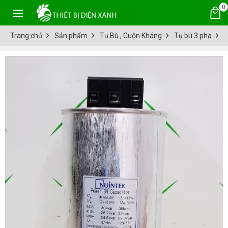
0
Trang chủ
Sản phẩm
Tụ Bù , Cuộn Kháng
Tụ bù 3 pha
N