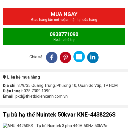
MUA NGAY
Giao hàng tận nơi hoặc nhận tại cửa hàng
0938771090
Hotline hỗ trợ
Chia sẻ:
Liên hệ mua hàng
Địa chỉ:
379/35 Quang Trung, Phường 10, Quận Gò Vấp, TP HCM
Điện thoại:
028 7309 1090
Email:
pkd@thietbidienxanh.com.vn
Tụ bù hạ thế Nuintek 50kvar KNE-4438226S