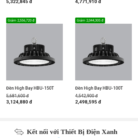
5,322,845 đ
4,771,910 đ
Giảm
2,556,720 đ
Giảm
2,044,305 đ
Đèn High Bay HBU-150T
Đèn High Bay HBU-100T
5,681,600 đ
4,542,900 đ
3,124,880 đ
2,498,595 đ
Kết nối với Thiết Bị Điện Xanh