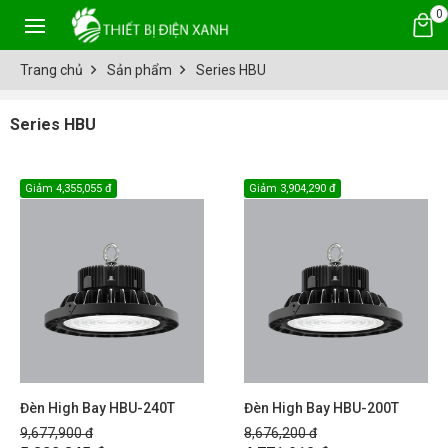
0
Trang chủ
Sản phẩm
Series HBU
Series HBU
Giảm
4,355,055 đ
Giảm
3,904,290 đ
Đèn High Bay HBU-240T
Đèn High Bay HBU-200T
9,677,900 đ
8,676,200 đ